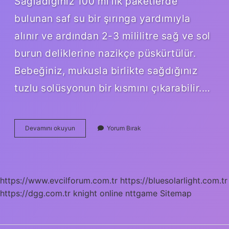
Sağladığınız 100 ml’lik paketlerde
bulunan saf su bir şırınga yardımıyla
alınır ve ardından 2-3 mililitre sağ ve sol
burun deliklerine nazikçe püskürtülür.
Bebeğiniz, mukusla birlikte sağdığınız
tuzlu solüsyonun bir kısmını çıkarabilir.…
1
Devamını okuyun
Yorum Bırak
Aylık
Bebeğe
Serum
Fizyolojik
Nasıl
https://www.evcilforum.com.tr
https://bluesolarlight.com.tr
Yapılır
https://dgg.com.tr
knight online
nttgame
Sitemap