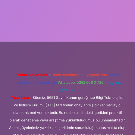
ş
Reklam ve İletişim:
E-mail:
backlinkpaneli@gmail.com
Teams:
forumhizmeti@gmail.com
Whatsapp: 0262 606 0 726
Telegram:
@karabul
Yasal Uyarı:
Sitemiz, 5651 Sayılı Kanun gereğince Bilgi Teknolojileri
ve İletişim Kurumu (BTK) tarafından onaylanmış bir Yer Sağlayıcı
olarak hizmet vermektedir. Bu nedenle, sitedeki içerikleri proaktif
olarak denetleme veya araştırma yükümlülüğümüz bulunmamaktadır.
Ancak, üyelerimiz yazdıkları içeriklerin sorumluluğunu taşımakta olup,