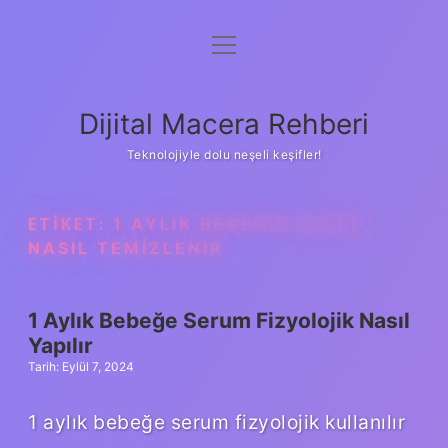
menüyü
Anasayfa
aç
Gizlilik Politikası
Dijital Macera Rehberi
Yasal Uyarı
Teknolojiyle dolu neşeli keşifler!
Hakkımızda
ETIKET:
1 AYLIK BEBEĞIN BURNU
NASIL TEMIZLENIR
1 Aylık Bebeğe Serum Fizyolojik Nasıl
Yapılır
Tarih: Eylül 7, 2024
1 aylık bebeğe serum fizyolojik kullanılır