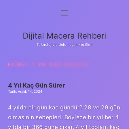
menüyü
Anasayfa
aç
Gizlilik Politikası
Dijital Macera Rehberi
Yasal Uyarı
Teknolojiyle dolu neşeli keşifler!
Hakkımızda
ETIKET:
1 YIL KAÇ GÜNDÜR
4 Yıl Kaç Gün Sürer
Tarih: Aralık 14, 2024
4 yılda bir gün kaç gündür? 28 ve 29 gün
olmasının sebepleri. Böylece bir yıl her 4
yılda bir 366 güne çıkar. 4 yıl toplam kaç