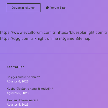
4
Devamını okuyun
Yorum Bırak
Yıl
Kaç
Gün
Sürer
https://www.evcilforum.com.tr
https://bluesolarlight.com.tr
https://dgg.com.tr
knight online
nttgame
Sitemap
SIDEBAR
Son Yazılar
Boş gezenlere ne denir ?
Ağustos 6, 2026
Kubbetü’s-Sahra hangi ülkededir ?
Ağustos 5, 2026
Avarların kökeni nedir ?
Ağustos 5, 2026