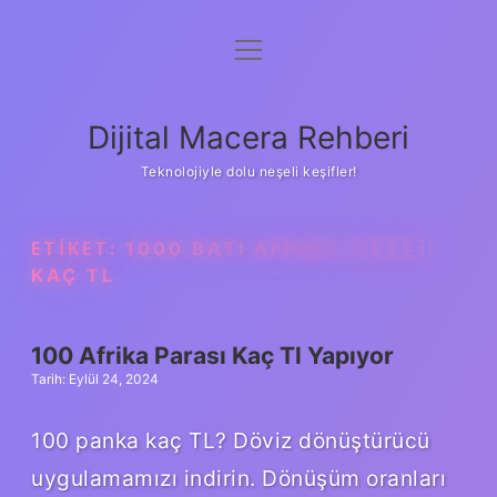
menüyü
Anasayfa
aç
Gizlilik Politikası
Dijital Macera Rehberi
Yasal Uyarı
Teknolojiyle dolu neşeli keşifler!
Hakkımızda
ETIKET:
1000 BATI AFRIKA PARASI
KAÇ TL
100 Afrika Parası Kaç Tl Yapıyor
Tarih: Eylül 24, 2024
100 panka kaç TL? Döviz dönüştürücü
uygulamamızı indirin. Dönüşüm oranları