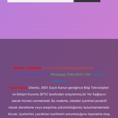
ş
Reklam ve İletişim:
E-mail:
backlinkpaneli@gmail.com
Teams:
forumhizmeti@gmail.com
Whatsapp: 0262 606 0 726
Telegram:
@karabul
Yasal Uyarı:
Sitemiz, 5651 Sayılı Kanun gereğince Bilgi Teknolojileri
ve İletişim Kurumu (BTK) tarafından onaylanmış bir Yer Sağlayıcı
olarak hizmet vermektedir. Bu nedenle, sitedeki içerikleri proaktif
olarak denetleme veya araştırma yükümlülüğümüz bulunmamaktadır.
Ancak, üyelerimiz yazdıkları içeriklerin sorumluluğunu taşımakta olup,