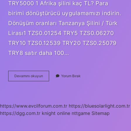
TRY5000 1 Afrika şilini kaç TL? Para
birimi dönüştürücü uygulamamızı indirin.
Dönüşüm oranları Tanzanya Şilini / Türk
Lirası1 TZS0.01254 TRY5 TZS0.06270
TRY10 TZS0.12539 TRY20 TZS0.25079
TRY8 satır daha 100…
100
Devamını okuyun
Yorum Bırak
Afrika
Parası
Kaç
Tl
Yapıyor
https://www.evcilforum.com.tr
https://bluesolarlight.com.tr
https://dgg.com.tr
knight online
nttgame
Sitemap