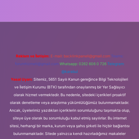
iş
Reklam ve İletişim:
E-mail:
backlinkpaneli@gmail.com
Teams:
forumhizmeti@gmail.com
Whatsapp: 0262 606 0 726
Telegram:
@karabul
Yasal Uyarı:
Sitemiz, 5651 Sayılı Kanun gereğince Bilgi Teknolojileri
ve İletişim Kurumu (BTK) tarafından onaylanmış bir Yer Sağlayıcı
olarak hizmet vermektedir. Bu nedenle, sitedeki içerikleri proaktif
olarak denetleme veya araştırma yükümlülüğümüz bulunmamaktadır.
Ancak, üyelerimiz yazdıkları içeriklerin sorumluluğunu taşımakta olup,
siteye üye olarak bu sorumluluğu kabul etmiş sayılırlar. Bu internet
sitesi, herhangi bir marka, kurum veya şahıs şirketi ile hiçbir bağlantısı
bulunmamaktadır. Sitede yalnızca kendi hazırladığımız makaleler