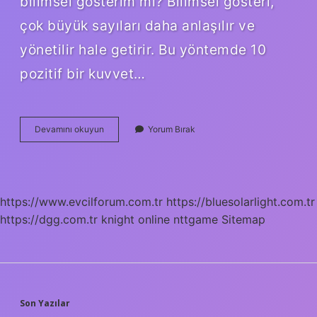
bilimsel gösterim mi? Bilimsel gösteri,
çok büyük sayıları daha anlaşılır ve
yönetilir hale getirir. Bu yöntemde 10
pozitif bir kuvvet…
Aşağıdakilerden
Devamını okuyun
Yorum Bırak
Hangisi
Bir
Sayının
Bilimsel
Gösterimidir
https://www.evcilforum.com.tr
https://bluesolarlight.com.tr
https://dgg.com.tr
knight online
nttgame
Sitemap
SIDEBAR
Son Yazılar