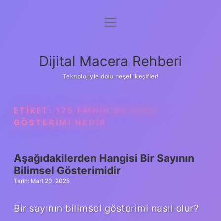
menüyü
Anasayfa
aç
Gizlilik Politikası
Dijital Macera Rehberi
Yasal Uyarı
Teknolojiyle dolu neşeli keşifler!
Hakkımızda
ETIKET:
175 FMNIN BILIMSEL
GÖSTERIMI NEDIR
Aşağıdakilerden Hangisi Bir Sayının
Bilimsel Gösterimidir
Tarih: Mart 20, 2025
Bir sayının bilimsel gösterimi nasıl olur?