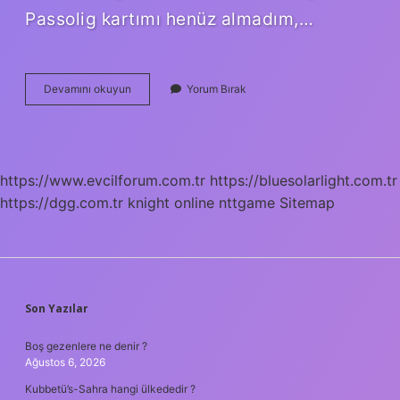
Passolig kartımı henüz almadım,…
Kombine
Devamını okuyun
Yorum Bırak
Bilet
Kaç
Kişilik
https://www.evcilforum.com.tr
https://bluesolarlight.com.tr
https://dgg.com.tr
knight online
nttgame
Sitemap
SIDEBAR
Son Yazılar
Boş gezenlere ne denir ?
Ağustos 6, 2026
Kubbetü’s-Sahra hangi ülkededir ?