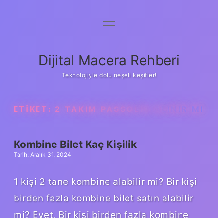
menüyü
Anasayfa
aç
Gizlilik Politikası
Dijital Macera Rehberi
Yasal Uyarı
Teknolojiyle dolu neşeli keşifler!
Hakkımızda
ETIKET:
2 TAKIM PASSOLIG ALINIR MI
Kombine Bilet Kaç Kişilik
Tarih: Aralık 31, 2024
1 kişi 2 tane kombine alabilir mi? Bir kişi
birden fazla kombine bilet satın alabilir
mi? Evet. Bir kişi birden fazla kombine