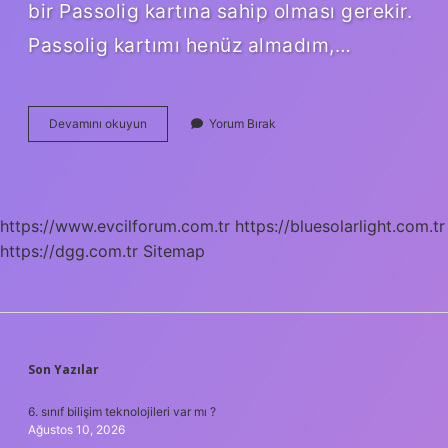
bir Passolig kartına sahip olması gerekir.
Passolig kartımı henüz almadım,…
Kombine
Devamını okuyun
Yorum Bırak
Bilet
Kaç
Kişilik
https://www.evcilforum.com.tr
https://bluesolarlight.com.tr
https://dgg.com.tr
Sitemap
SIDEBAR
Son Yazılar
6. sınıf bilişim teknolojileri var mı ?
Ağustos 10, 2026