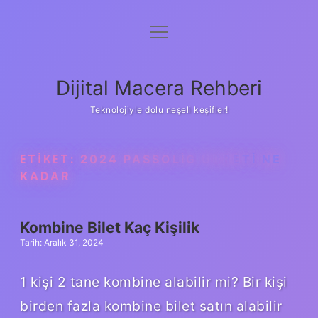
menüyü
Anasayfa
aç
Gizlilik Politikası
Dijital Macera Rehberi
Yasal Uyarı
Teknolojiyle dolu neşeli keşifler!
Hakkımızda
ETIKET:
2024 PASSOLIG ÜCRETI NE
KADAR
Kombine Bilet Kaç Kişilik
Tarih: Aralık 31, 2024
1 kişi 2 tane kombine alabilir mi? Bir kişi
birden fazla kombine bilet satın alabilir