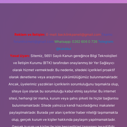
iş
Reklam ve İletişim:
E-mail:
backlinkpaneli@gmail.com
Teams:
forumhizmeti@gmail.com
Whatsapp: 0262 606 0 726
Telegram:
@karabul
Yasal Uyarı:
Sitemiz, 5651 Sayılı Kanun gereğince Bilgi Teknolojileri
ve İletişim Kurumu (BTK) tarafından onaylanmış bir Yer Sağlayıcı
olarak hizmet vermektedir. Bu nedenle, sitedeki içerikleri proaktif
olarak denetleme veya araştırma yükümlülüğümüz bulunmamaktadır.
Ancak, üyelerimiz yazdıkları içeriklerin sorumluluğunu taşımakta olup,
siteye üye olarak bu sorumluluğu kabul etmiş sayılırlar. Bu internet
sitesi, herhangi bir marka, kurum veya şahıs şirketi ile hiçbir bağlantısı
bulunmamaktadır. Sitede yalnızca kendi hazırladığımız makaleler
paylaşılmaktadır. Burada yer alan içerikler haber niteliği taşımamakta
olup, gerçek kurum ve kişiler hakkında paylaşım yapılmamaktadır.
Gerçek kurum ve kişiler ile isim benzerlikleri tamamen tesadüfidir.