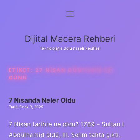
menüyü
Anasayfa
aç
Gizlilik Politikası
Dijital Macera Rehberi
Yasal Uyarı
Teknolojiyle dolu neşeli keşifler!
Hakkımızda
ETIKET:
27 NISAN DÜNYANIN NE
GÜNÜ
7 Nisanda Neler Oldu
Tarih: Ocak 3, 2025
7 Nisan tarihte ne oldu? 1789 – Sultan I.
Abdülhamid öldü, III. Selim tahta çıktı.