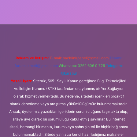
vdcasino giriş
Reklam ve İletişim:
E-mail:
backlinkpaneli@gmail.com
Teams:
forumhizmeti@gmail.com
Whatsapp: 0262 606 0 726
Telegram:
@karabul
Yasal Uyarı:
Sitemiz, 5651 Sayılı Kanun gereğince Bilgi Teknolojileri
ve İletişim Kurumu (BTK) tarafından onaylanmış bir Yer Sağlayıcı
olarak hizmet vermektedir. Bu nedenle, sitedeki içerikleri proaktif
olarak denetleme veya araştırma yükümlülüğümüz bulunmamaktadır.
Ancak, üyelerimiz yazdıkları içeriklerin sorumluluğunu taşımakta olup,
siteye üye olarak bu sorumluluğu kabul etmiş sayılırlar. Bu internet
sitesi, herhangi bir marka, kurum veya şahıs şirketi ile hiçbir bağlantısı
bulunmamaktadır. Sitede yalnızca kendi hazırladığımız makaleler