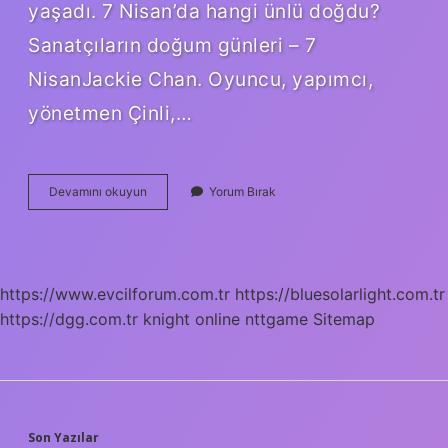
yaşadı. 7 Nisan’da hangi ünlü doğdu?
Sanatçıların doğum günleri – 7
NisanJackie Chan. Oyuncu, yapımcı,
yönetmen Çinli,…
7
Devamını okuyun
Yorum Bırak
Nisanda
Neler
Oldu
https://www.evcilforum.com.tr
https://bluesolarlight.com.tr
https://dgg.com.tr
knight online
nttgame
Sitemap
Son Yazılar