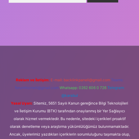
ş
Reklam ve İletişim:
E-mail:
backlinkpaneli@gmail.com
Teams:
forumhizmeti@gmail.com
Whatsapp: 0262 606 0 726
Telegram:
@karabul
Yasal Uyarı:
Sitemiz, 5651 Sayılı Kanun gereğince Bilgi Teknolojileri
ve İletişim Kurumu (BTK) tarafından onaylanmış bir Yer Sağlayıcı
olarak hizmet vermektedir. Bu nedenle, sitedeki içerikleri proaktif
olarak denetleme veya araştırma yükümlülüğümüz bulunmamaktadır.
Ancak, üyelerimiz yazdıkları içeriklerin sorumluluğunu taşımakta olup,