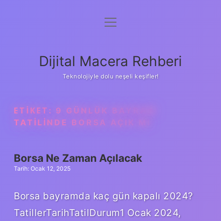
menüyü
Anasayfa
aç
Gizlilik Politikası
Dijital Macera Rehberi
Yasal Uyarı
Teknolojiyle dolu neşeli keşifler!
Hakkımızda
ETIKET:
9 GÜNLÜK BAYRAM
TATILINDE BORSA AÇIK MI
Borsa Ne Zaman Açılacak
Tarih: Ocak 12, 2025
Borsa bayramda kaç gün kapalı 2024?
TatillerTarihTatilDurum1 Ocak 2024,