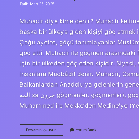
Tarih: Mart 25, 2025
Muhacir diye kime denir? Muhâcir kelimes
başka bir ülkeye giden kişiyi göç etmek iç
Çoğu ayette, göçü tanımlayanlar Müslüm
göç etti. Muhacir ile göçmen arasındaki
için bir ülkeden göç eden kişidir. Siyasi
insanlara Mücbâdil denir. Muhacir, Osm
Balkanlardan Anadolu’ya gelenlerin gene
المه sa جرون göçmenler, göçmenler), göç eden Müslümanlar için İslami Peygamber
Muhammed ile Mekke’den Medine’ye (Ye
Muhacir
Devamını okuyun
Yorum Bırak
Işi