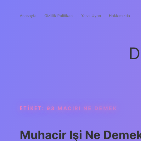
Anasayfa
Gizlilik Politikası
Yasal Uyarı
Hakkımızda
D
ETIKET:
93 MACIRI NE DEMEK
Muhacir Işi Ne Deme