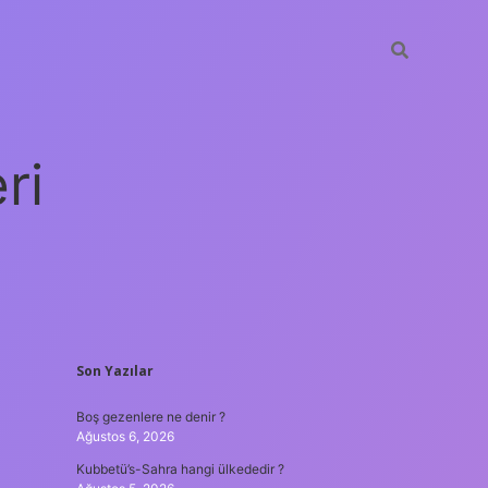
ri
SIDEBAR
Son Yazılar
vdcasino giriş
Boş gezenlere ne denir ?
Ağustos 6, 2026
Kubbetü’s-Sahra hangi ülkededir ?