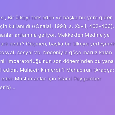
i; Bir ülkeyi terk eden ve başka bir yere giden
in kullanıldı ((Önalal, 1998, s. Xxvii, 462-466).
anlar anlamına geliyor. Mekke’den Medine’ye
 fark nedir? Göçmen, başka bir ülkeye yerleşmek
, sosyal, sosyal vb. Nedeniyle göçe maruz kalan
anlı İmparatorluğu’nun son döneminden bu yana
l adıdır. Muhacir kimlerdir? Muhacirun (Arapça:
srib)…