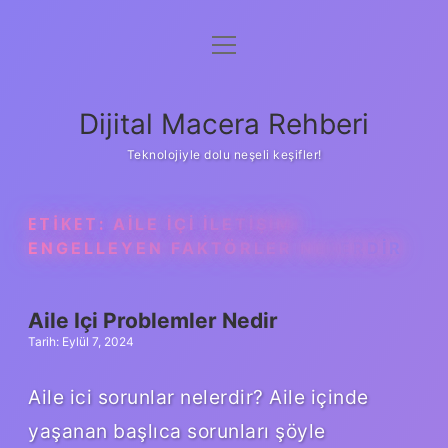
menüyü
Anasayfa
aç
Gizlilik Politikası
Dijital Macera Rehberi
Yasal Uyarı
Teknolojiyle dolu neşeli keşifler!
Hakkımızda
ETIKET:
AILE IÇI ILETIŞIMI
ENGELLEYEN FAKTÖRLER NELERDIR
Aile Içi Problemler Nedir
Tarih: Eylül 7, 2024
Aile ici sorunlar nelerdir? Aile içinde
yaşanan başlıca sorunları şöyle