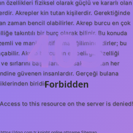
özellikleri fiziksel olarak güçlü ve kararlı olan
dir. Akrepler kin tutan kişilerdir. Gerektiğinde
an zaman bencil olabilirler. Akrep burcu en çok
403
iğe takıntılı bir burç olarak bilinir. Bu konuda
izemli ve manipülatif olma eğilimindedirler; bu
açabilir. Akrep burcunun en belirgin özelliği
 ve sırlarını başkalarından saklamaktan her
endine güvenen insanlardır. Gerçeği bulana
Forbidden
klerinden biridir.…
Access to this resource on the server is denied
https://dgg.com.tr
knight online
nttgame
Sitemap