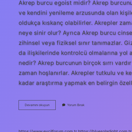
Akrep burcu egoist midir? Akrep burcunun 
ve kendini yenileme arzusunda olan kişiler
oldukça kıskanç olabilirler. Akrepler zam
neye sinir olur? Ayrıca Akrep burcu cinsell
zihinsel veya fiziksel sınır tanımazlar. G
da ilişkilerinde kontrolcü olmalarına yol 
nedir? Akrep burcunun birçok sırrı vardır
zaman hoşlanırlar. Akrepler tutkulu ve k
kadar araştırma yapmak en belirgin özelli
Akrep
Devamını okuyun
Yorum Bırak
Burcu
Egolu
Mu
https://www.evcilforum.com.tr
https://bluesolarlight.com.tr