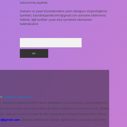
kabul etmiş sayılırlar.
Hukuka ve yasal düzenlemelere aykırı olduğunu düşündüğünüz
içerikleri,
backlinkpanelicomtr@gmail.com
adresine bildirmeniz
halinde, ilgili içerikler yasal süre içerisinde sitemizden
kaldırılacaktır.
Arama
26
Telegram: @karabul
le, sitedeki içerikleri proaktif olarak denetleme veya araştırma yükümlülüğümüz
bir marka, kurum veya şahıs şirketi ile hiçbir bağlantısı bulunmamaktadır. Sitede
ır. Gerçek kurum ve kişiler ile isim benzerlikleri tamamen tesadüfidir. Sitemiz,
tr@gmail.com
adresine bildirmeniz halinde, ilgili içerikler yasal süre içerisinde