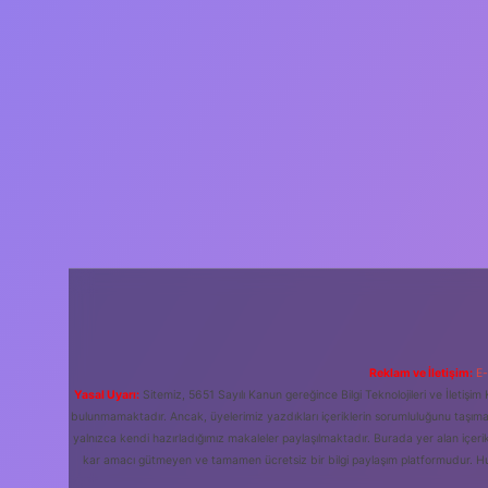
Reklam ve İletişim:
E-
Yasal Uyarı:
Sitemiz, 5651 Sayılı Kanun gereğince Bilgi Teknolojileri ve İleti
bulunmamaktadır. Ancak, üyelerimiz yazdıkları içeriklerin sorumluluğunu taşımakt
yalnızca kendi hazırladığımız makaleler paylaşılmaktadır. Burada yer alan içeri
kar amacı gütmeyen ve tamamen ücretsiz bir bilgi paylaşım platformudur. H