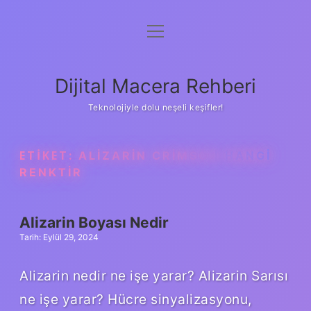
menüyü
Anasayfa
aç
Gizlilik Politikası
Dijital Macera Rehberi
Yasal Uyarı
Teknolojiyle dolu neşeli keşifler!
Hakkımızda
ETIKET:
ALIZARIN CRIMSON HANGI
RENKTIR
Alizarin Boyası Nedir
Tarih: Eylül 29, 2024
Alizarin nedir ne işe yarar? Alizarin Sarısı
ne işe yarar? Hücre sinyalizasyonu,