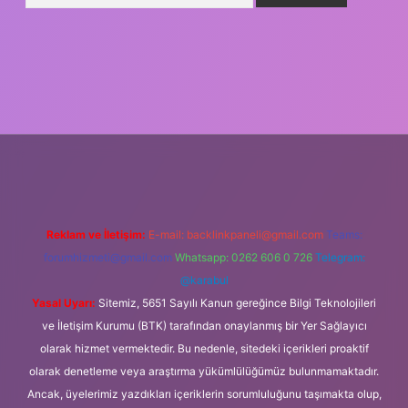
iş
Reklam ve İletişim:
E-mail:
backlinkpaneli@gmail.com
Teams:
forumhizmeti@gmail.com
Whatsapp: 0262 606 0 726
Telegram:
@karabul
Yasal Uyarı:
Sitemiz, 5651 Sayılı Kanun gereğince Bilgi Teknolojileri
ve İletişim Kurumu (BTK) tarafından onaylanmış bir Yer Sağlayıcı
olarak hizmet vermektedir. Bu nedenle, sitedeki içerikleri proaktif
olarak denetleme veya araştırma yükümlülüğümüz bulunmamaktadır.
Ancak, üyelerimiz yazdıkları içeriklerin sorumluluğunu taşımakta olup,