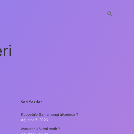
ri
SIDEBAR
Son Yazılar
vdcasino
Kubbetü’s-Sahra hangi ülkededir ?
Ağustos 5, 2026
Avarların kökeni nedir ?