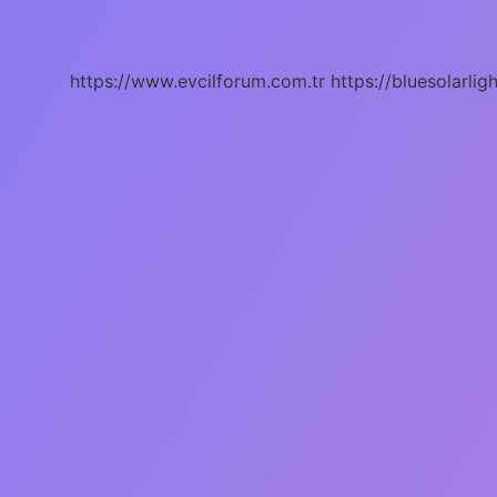
Vatandaşı
Almanyadan
Ev
Alabilir
https://www.evcilforum.com.tr
https://bluesolarlig
Mi