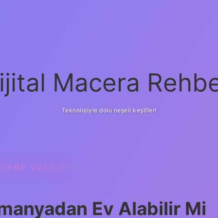
ijital Macera Rehbe
Teknolojiyle dolu neşeli keşifler!
LERE VERILIR
lmanyadan Ev Alabilir Mi