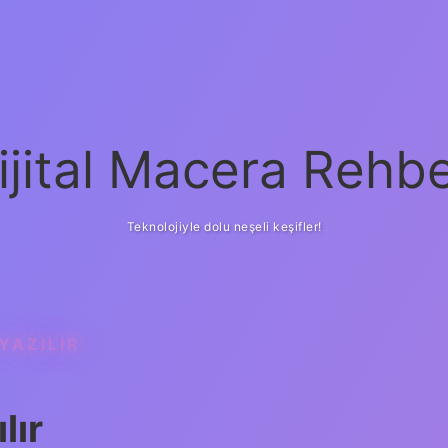
ijital Macera Rehbe
Teknolojiyle dolu neşeli keşifler!
YAZILIR
lır