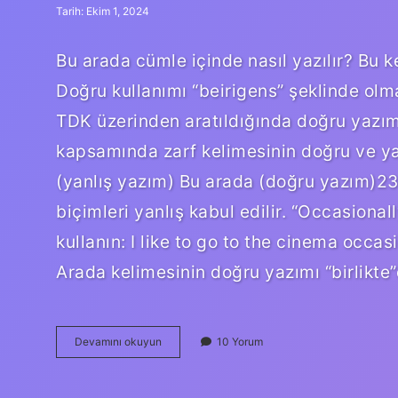
Tarih: Ekim 1, 2024
Bu arada cümle içinde nasıl yazılır? Bu ke
Doğru kullanımı “beirigens” şeklinde olma
TDK üzerinden aratıldığında doğru yazımın
kapsamında zarf kelimesinin doğru ve yanl
(yanlış yazım) Bu arada (doğru yazım)2
biçimleri yanlış kabul edilir. “Occasiona
kullanın: I like to go to the cinema occas
Arada kelimesinin doğru yazımı “birlikte”
Bu
Devamını okuyun
10 Yorum
Arada
Nasıl
Kullanılır