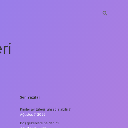
ri
SIDEBAR
Son Yazılar
vdcasino
Kimler av tüfeği ruhsatı alabilir ?
Ağustos 7, 2026
Boş gezenlere ne denir ?