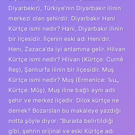
Diyarbekır), Türkiye’nin Diyarbakır ilinin
merkezi olan şehirdir. Diyarbakır Hani
Kürtçe ismi nedir? Hani, Diyarbakır ilinin
bir ilçesidir. İlçenin eski adı Henı’dır.
Henı, Zazaca’da iyi anlamına gelir. Hilvan
Kürtçe ismi nedir? Hilvan (Kürtçe: Curnê
Reş), Şanlıurfa ilinin bir ilçesidir. Muş
Kürtçe ismi nedir? Muş (Ermenice: Ԅււַ,
Kürtçe: Mûş), Muş iline bağlı aynı adlı
şehir ve merkez ilçedir. Dilok kürtçe ne
demek? Bozarslan bu makaleye yazdığı
notta şöyle diyor: “Burada belirtildiği
gibi, şehrin orijinal ve eski Kürtçe adı