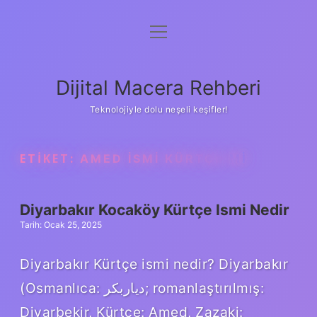
menüyü
Anasayfa
aç
Gizlilik Politikası
Dijital Macera Rehberi
Yasal Uyarı
Teknolojiyle dolu neşeli keşifler!
Hakkımızda
ETIKET:
AMED ISMI KÜRTÇE MI
Diyarbakır Kocaköy Kürtçe Ismi Nedir
Tarih: Ocak 25, 2025
Diyarbakır Kürtçe ismi nedir? Diyarbakır
(Osmanlıca: دیاربكر; romanlaştırılmış:
Diyarbekir, Kürtçe: Amed, Zazaki: