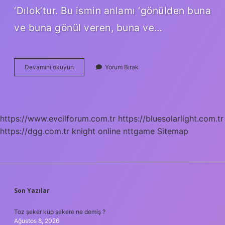
‘Dılok’tur. Bu ismin anlamı ‘gönülden buna
ve buna gönül veren, buna ve…
Diyarbakır
Devamını okuyun
Yorum Bırak
Kocaköy
Kürtçe
Ismi
Nedir
https://www.evcilforum.com.tr
https://bluesolarlight.com.tr
https://dgg.com.tr
knight online
nttgame
Sitemap
SIDEBAR
Son Yazılar
Toz şeker küp şekere ne demiş ?
Ağustos 8, 2026