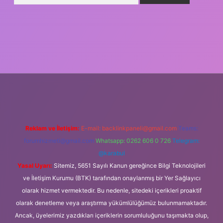
iş
Reklam ve İletişim:
E-mail:
backlinkpaneli@gmail.com
Teams:
forumhizmeti@gmail.com
Whatsapp: 0262 606 0 726
Telegram:
@karabul
Yasal Uyarı:
Sitemiz, 5651 Sayılı Kanun gereğince Bilgi Teknolojileri
ve İletişim Kurumu (BTK) tarafından onaylanmış bir Yer Sağlayıcı
olarak hizmet vermektedir. Bu nedenle, sitedeki içerikleri proaktif
olarak denetleme veya araştırma yükümlülüğümüz bulunmamaktadır.
Ancak, üyelerimiz yazdıkları içeriklerin sorumluluğunu taşımakta olup,