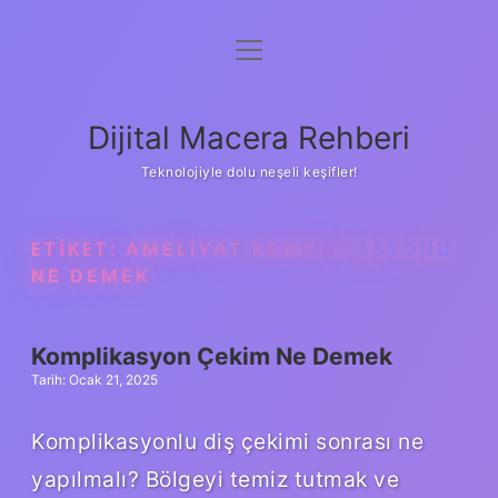
menüyü
Anasayfa
aç
Gizlilik Politikası
Dijital Macera Rehberi
Yasal Uyarı
Teknolojiyle dolu neşeli keşifler!
Hakkımızda
ETIKET:
AMELIYAT KOMPLIKASYONU
NE DEMEK
Komplikasyon Çekim Ne Demek
Tarih: Ocak 21, 2025
Komplikasyonlu diş çekimi sonrası ne
yapılmalı? Bölgeyi temiz tutmak ve