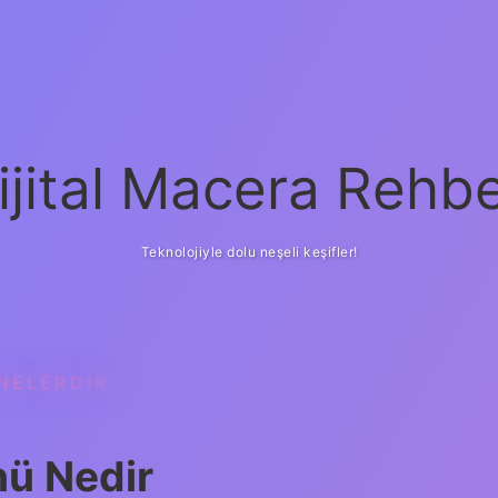
ijital Macera Rehbe
Teknolojiyle dolu neşeli keşifler!
NELERDIR
nü Nedir