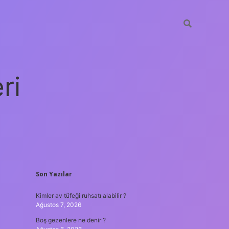
ri
SIDEBAR
Son Yazılar
vdcasino giriş
Kimler av tüfeği ruhsatı alabilir ?
Ağustos 7, 2026
Boş gezenlere ne denir ?