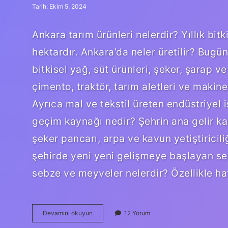
Tarih: Ekim 5, 2024
Ankara tarım ürünleri nelerdir? Yıllık bi
hektardır. Ankara’da neler üretilir? Bugün
bitkisel yağ, süt ürünleri, şeker, şarap v
çimento, traktör, tarım aletleri ve makin
Ayrıca mal ve tekstil üreten endüstriyel 
geçim kaynağı nedir? Şehrin ana gelir ka
şeker pancarı, arpa ve kavun yetiştiriciliğ
şehirde yeni yeni gelişmeye başlayan sera
sebze ve meyveler nelerdir? Özellikle h
Ankaranın
Devamını okuyun
12 Yorum
Tarım