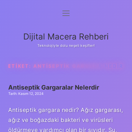
menüyü
Anasayfa
aç
Gizlilik Politikası
Dijital Macera Rehberi
Yasal Uyarı
Teknolojiyle dolu neşeli keşifler!
Hakkımızda
ETIKET:
ANTISEPTIK GARGARA NEDIR
Antiseptik Gargaralar Nelerdir
Tarih: Kasım 12, 2024
Antiseptik gargara nedir? Ağız gargarası,
ağız ve boğazdaki bakteri ve virüsleri
öldürmeye yardımcı olan bir sıvıdır. Su,