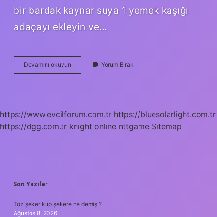
bir bardak kaynar suya 1 yemek kaşığı
adaçayı ekleyin ve…
Antiseptik
Devamını okuyun
Yorum Bırak
Gargaralar
Nelerdir
https://www.evcilforum.com.tr
https://bluesolarlight.com.tr
https://dgg.com.tr
knight online
nttgame
Sitemap
SIDEBAR
Son Yazılar
Toz şeker küp şekere ne demiş ?
Ağustos 8, 2026