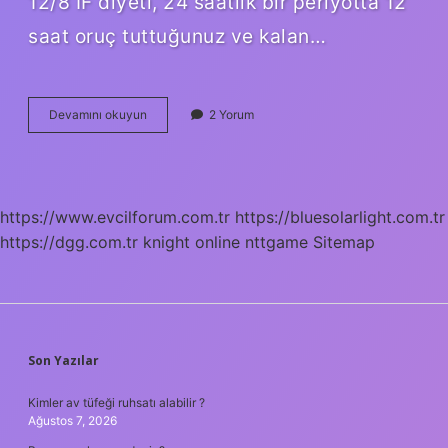
12/8 IF diyeti, 24 saatlik bir periyotta 12
saat oruç tuttuğunuz ve kalan…
Aralıklı
Devamını okuyun
2 Yorum
Oruç
Diyeti
Listesi
Nasıl
Yapılır
https://www.evcilforum.com.tr
https://bluesolarlight.com.tr
https://dgg.com.tr
knight online
nttgame
Sitemap
SIDEBAR
Son Yazılar
Kimler av tüfeği ruhsatı alabilir ?
Ağustos 7, 2026