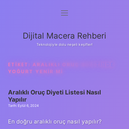
menüyü
Anasayfa
aç
Gizlilik Politikası
Dijital Macera Rehberi
Yasal Uyarı
Teknolojiyle dolu neşeli keşifler!
Hakkımızda
ETIKET:
ARALIKLI ORUÇ DIYETINDE
YOĞURT YENIR MI
Aralıklı Oruç Diyeti Listesi Nasıl
Yapılır
Tarih: Eylül 6, 2024
En doğru aralıklı oruç nasıl yapılır?