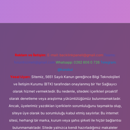
ş
Reklam ve İletişim:
E-mail:
backlinkpaneli@gmail.com
Teams:
forumhizmeti@gmail.com
Whatsapp: 0262 606 0 726
Telegram:
@karabul
Yasal Uyarı:
Sitemiz, 5651 Sayılı Kanun gereğince Bilgi Teknolojileri
ve İletişim Kurumu (BTK) tarafından onaylanmış bir Yer Sağlayıcı
olarak hizmet vermektedir. Bu nedenle, sitedeki içerikleri proaktif
olarak denetleme veya araştırma yükümlülüğümüz bulunmamaktadır.
Ancak, üyelerimiz yazdıkları içeriklerin sorumluluğunu taşımakta olup,
siteye üye olarak bu sorumluluğu kabul etmiş sayılırlar. Bu internet
sitesi, herhangi bir marka, kurum veya şahıs şirketi ile hiçbir bağlantısı
bulunmamaktadır. Sitede yalnızca kendi hazırladığımız makaleler