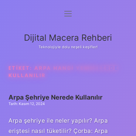
menüyü
Anasayfa
aç
Gizlilik Politikası
Dijital Macera Rehberi
Yasal Uyarı
Teknolojiyle dolu neşeli keşifler!
Hakkımızda
ETIKET:
ARPA HANGI YEMEKLERDE
KULLANILIR
Arpa Şehriye Nerede Kullanılır
Tarih: Kasım 12, 2024
Arpa şehriye ile neler yapılır? Arpa
eriştesi nasıl tüketilir? Çorba: Arpa