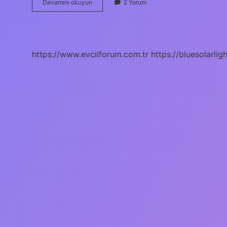
Tavşan
Devamını okuyun
2 Yorum
Ne
Anlama
Gelir
https://www.evcilforum.com.tr
https://bluesolarlig