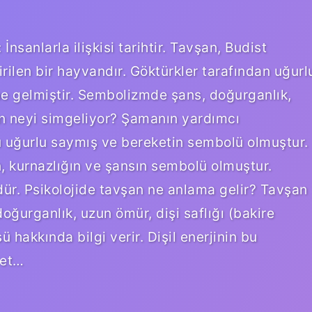
sanlarla ilişkisi tarihtir. Tavşan, Budist
dirilen bir hayvandır. Göktürkler tarafından uğurl
ne gelmiştir. Sembolizmde şans, doğurganlık,
vşan neyi simgeliyor? Şamanın yardımcı
nu uğurlu saymış ve bereketin sembolü olmuştur.
, kurnazlığın ve şansın sembolü olmuştur.
ür. Psikolojide tavşan ne anlama gelir? Tavşan
ğurganlık, uzun ömür, dişi saflığı (bakire
akkında bilgi verir. Dişil enerjinin bu
vet…