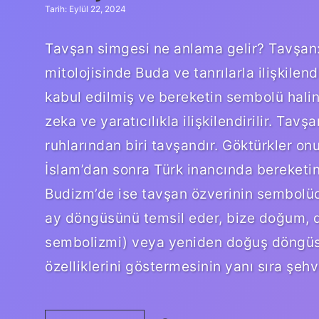
Tarih: Eylül 22, 2024
Tavşan simgesi ne anlama gelir? Tavşan: İn
mitolojisinde Buda ve tanrılarla ilişkilen
kabul edilmiş ve bereketin sembolü hali
zeka ve yaratıcılıkla ilişkilendirilir. Ta
ruhlarından biri tavşandır. Göktürkler o
İslam’dan sonra Türk inancında bereketin
Budizm’de ise tavşan özverinin sembolüd
ay döngüsünü temsil eder, bize doğum, do
sembolizmi) veya yeniden doğuş döngüsü h
özelliklerini göstermesinin yanı sıra şeh