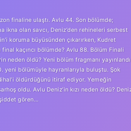
zon finaline ulaştı. Avlu 44. Son bölümde;
na ikna olan savcı, Deniz’den rehineleri serbest
rin’i koruma büyüsünden çıkarırken, Kudret
lu final kaçıncı bölümde? Avlu 88. Bölüm Finali
rin neden öldü? Yeni bölüm fragmanı yayınlandı
0. yeni bölümüyle hayranlarıyla buluştu. Şok
ihal’i öldürdüğünü itiraf ediyor. Yemeğin
sarhoş oldu. Avlu Deniz’in kızı neden öldü? Deni
 şiddet gören…