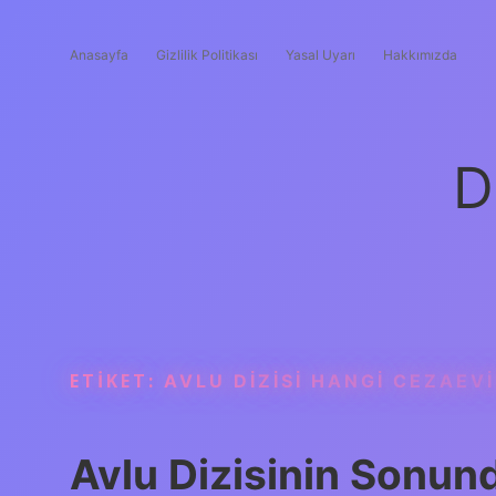
Anasayfa
Gizlilik Politikası
Yasal Uyarı
Hakkımızda
D
ETIKET:
AVLU DIZISI HANGI CEZAEVI
Avlu Dizisinin Sonun