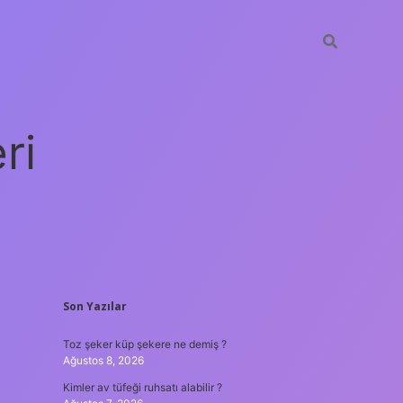
ri
SIDEBAR
Son Yazılar
vdcasino
Toz şeker küp şekere ne demiş ?
Ağustos 8, 2026
Kimler av tüfeği ruhsatı alabilir ?