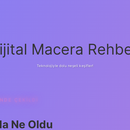
ijital Macera Rehbe
Teknolojiyle dolu neşeli keşifler!
NDE ÇEKILDI
da Ne Oldu