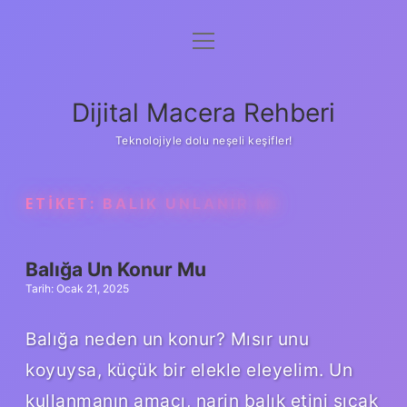
menüyü
Anasayfa
aç
Gizlilik Politikası
Dijital Macera Rehberi
Yasal Uyarı
Teknolojiyle dolu neşeli keşifler!
Hakkımızda
ETIKET:
BALIK UNLANIR MI
Balığa Un Konur Mu
Tarih: Ocak 21, 2025
Balığa neden un konur? Mısır unu
koyuysa, küçük bir elekle eleyelim. Un
kullanmanın amacı, narin balık etini sıcak