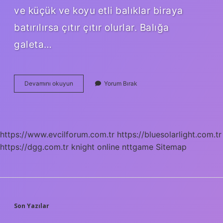
ve küçük ve koyu etli balıklar biraya
batırılırsa çıtır çıtır olurlar. Balığa
galeta…
Balığa
Devamını okuyun
Yorum Bırak
Un
Konur
Mu
https://www.evcilforum.com.tr
https://bluesolarlight.com.tr
https://dgg.com.tr
knight online
nttgame
Sitemap
SIDEBAR
Son Yazılar