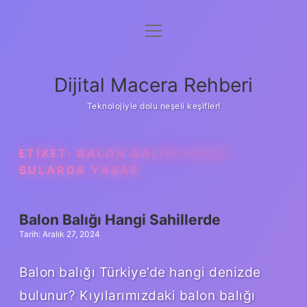
menüyü
Anasayfa
aç
Gizlilik Politikası
Dijital Macera Rehberi
Yasal Uyarı
Teknolojiyle dolu neşeli keşifler!
Hakkımızda
ETIKET:
BALON BALIĞI HANGI
SULARDA YAŞAR
Balon Balığı Hangi Sahillerde
Tarih: Aralık 27, 2024
Balon balığı Türkiye’de hangi denizde
bulunur? Kıyılarımızdaki balon balığı