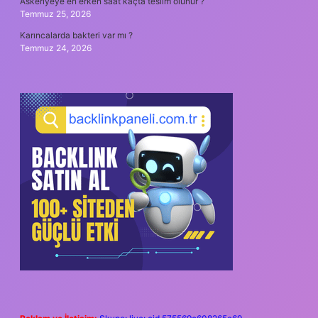
Askeriyeye en erken saat kaçta teslim olunur ?
Temmuz 25, 2026
Karıncalarda bakteri var mı ?
Temmuz 24, 2026