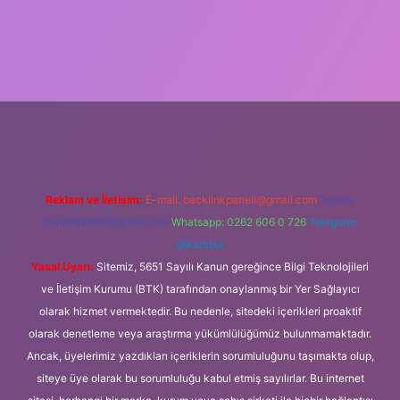
casino giriş
Reklam ve İletişim:
E-mail:
backlinkpaneli@gmail.com
Teams:
forumhizmeti@gmail.com
Whatsapp: 0262 606 0 726
Telegram:
@karabul
Yasal Uyarı:
Sitemiz, 5651 Sayılı Kanun gereğince Bilgi Teknolojileri
ve İletişim Kurumu (BTK) tarafından onaylanmış bir Yer Sağlayıcı
olarak hizmet vermektedir. Bu nedenle, sitedeki içerikleri proaktif
olarak denetleme veya araştırma yükümlülüğümüz bulunmamaktadır.
Ancak, üyelerimiz yazdıkları içeriklerin sorumluluğunu taşımakta olup,
siteye üye olarak bu sorumluluğu kabul etmiş sayılırlar. Bu internet