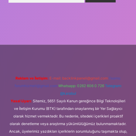
iş
Reklam ve İletişim:
E-mail:
backlinkpaneli@gmail.com
Teams:
forumhizmeti@gmail.com
Whatsapp: 0262 606 0 726
Telegram:
@karabul
Yasal Uyarı:
Sitemiz, 5651 Sayılı Kanun gereğince Bilgi Teknolojileri
ve İletişim Kurumu (BTK) tarafından onaylanmış bir Yer Sağlayıcı
olarak hizmet vermektedir. Bu nedenle, sitedeki içerikleri proaktif
olarak denetleme veya araştırma yükümlülüğümüz bulunmamaktadır.
Ancak, üyelerimiz yazdıkları içeriklerin sorumluluğunu taşımakta olup,