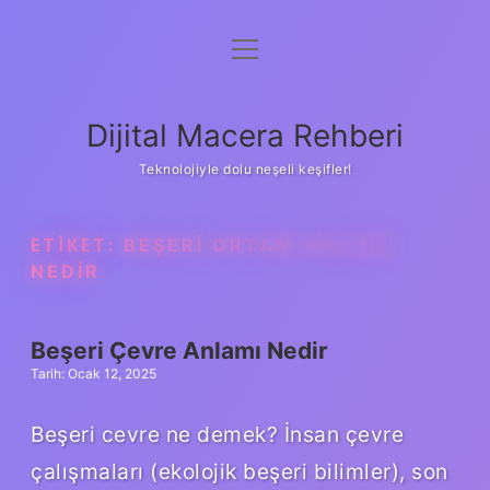
menüyü
Anasayfa
aç
Gizlilik Politikası
Dijital Macera Rehberi
Yasal Uyarı
Teknolojiyle dolu neşeli keşifler!
Hakkımızda
ETIKET:
BEŞERI ORTAM ANLAMI
NEDIR
Beşeri Çevre Anlamı Nedir
Tarih: Ocak 12, 2025
Beşeri cevre ne demek? İnsan çevre
çalışmaları (ekolojik beşeri bilimler), son