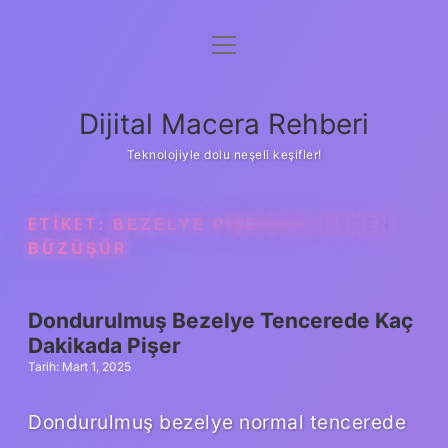
menüyü
Anasayfa
aç
Gizlilik Politikası
Dijital Macera Rehberi
Yasal Uyarı
Teknolojiyle dolu neşeli keşifler!
Hakkımızda
ETIKET:
BEZELYE PIŞERKEN NEDEN
BÜZÜŞÜR
Dondurulmuş Bezelye Tencerede Kaç
Dakikada Pişer
Tarih: Mart 1, 2025
Dondurulmuş bezelye normal tencerede