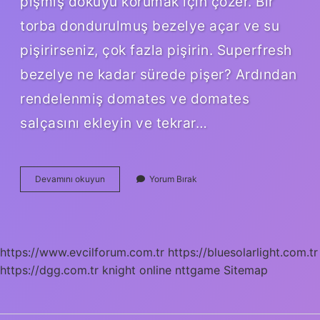
pişmiş dokuyu korumak için çözer. Bir
torba dondurulmuş bezelye açar ve su
pişirirseniz, çok fazla pişirin. Superfresh
bezelye ne kadar sürede pişer? Ardından
rendelenmiş domates ve domates
salçasını ekleyin ve tekrar…
Dondurulmuş
Devamını okuyun
Yorum Bırak
Bezelye
Tencerede
Kaç
Dakikada
Pişer
https://www.evcilforum.com.tr
https://bluesolarlight.com.tr
https://dgg.com.tr
knight online
nttgame
Sitemap