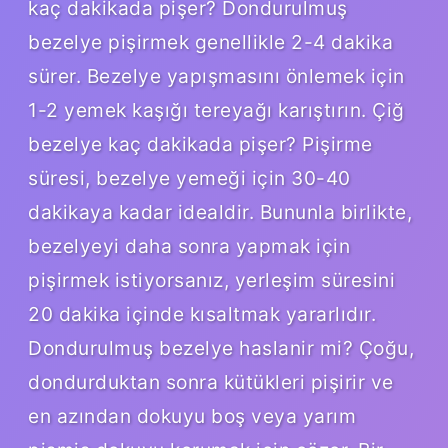
kaç dakikada pişer? Dondurulmuş
bezelye pişirmek genellikle 2-4 dakika
sürer. Bezelye yapışmasını önlemek için
1-2 yemek kaşığı tereyağı karıştırın. Çiğ
bezelye kaç dakikada pişer? Pişirme
süresi, bezelye yemeği için 30-40
dakikaya kadar idealdir. Bununla birlikte,
bezelyeyi daha sonra yapmak için
pişirmek istiyorsanız, yerleşim süresini
20 dakika içinde kısaltmak yararlıdır.
Dondurulmuş bezelye haslanir mi? Çoğu,
dondurduktan sonra kütükleri pişirir ve
en azından dokuyu boş veya yarım