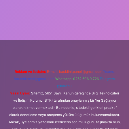
ş
Reklam ve İletişim:
E-mail:
backlinkpaneli@gmail.com
Teams:
forumhizmeti@gmail.com
Whatsapp: 0262 606 0 726
Telegram:
@karabul
Yasal Uyarı:
Sitemiz, 5651 Sayılı Kanun gereğince Bilgi Teknolojileri
ve İletişim Kurumu (BTK) tarafından onaylanmış bir Yer Sağlayıcı
olarak hizmet vermektedir. Bu nedenle, sitedeki içerikleri proaktif
olarak denetleme veya araştırma yükümlülüğümüz bulunmamaktadır.
Ancak, üyelerimiz yazdıkları içeriklerin sorumluluğunu taşımakta olup,