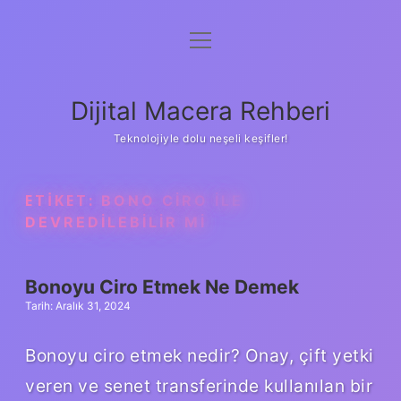
menüyü
Anasayfa
aç
Gizlilik Politikası
Dijital Macera Rehberi
Yasal Uyarı
Teknolojiyle dolu neşeli keşifler!
Hakkımızda
ETIKET:
BONO CIRO ILE
DEVREDILEBILIR MI
Bonoyu Ciro Etmek Ne Demek
Tarih: Aralık 31, 2024
Bonoyu ciro etmek nedir? Onay, çift yetki
veren ve senet transferinde kullanılan bir