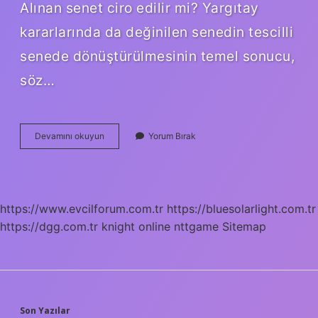
Alınan senet ciro edilir mi? Yargıtay
kararlarında da değinilen senedin tescilli
senede dönüştürülmesinin temel sonucu,
söz…
Bonoyu
Devamını okuyun
Yorum Bırak
Ciro
Etmek
Ne
Demek
https://www.evcilforum.com.tr
https://bluesolarlight.com.tr
https://dgg.com.tr
knight online
nttgame
Sitemap
Son Yazılar