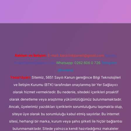
ş
Reklam ve İletişim:
E-mail:
backlinkpaneli@gmail.com
Teams:
forumhizmeti@gmail.com
Whatsapp: 0262 606 0 726
Telegram:
@karabul
Yasal Uyarı:
Sitemiz, 5651 Sayılı Kanun gereğince Bilgi Teknolojileri
ve İletişim Kurumu (BTK) tarafından onaylanmış bir Yer Sağlayıcı
olarak hizmet vermektedir. Bu nedenle, sitedeki içerikleri proaktif
olarak denetleme veya araştırma yükümlülüğümüz bulunmamaktadır.
Ancak, üyelerimiz yazdıkları içeriklerin sorumluluğunu taşımakta olup,
siteye üye olarak bu sorumluluğu kabul etmiş sayılırlar. Bu internet
sitesi, herhangi bir marka, kurum veya şahıs şirketi ile hiçbir bağlantısı
bulunmamaktadır. Sitede yalnızca kendi hazırladığımız makaleler