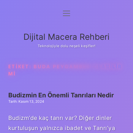
menüyü
Anasayfa
aç
Gizlilik Politikası
Dijital Macera Rehberi
Yasal Uyarı
Teknolojiyle dolu neşeli keşifler!
Hakkımızda
ETIKET:
BUDA PEYGAMBER OLABILIR
MI
Budizmin En Önemli Tanrıları Nedir
Tarih: Kasım 13, 2024
Budizm’de kaç tanrı var? Diğer dinler
kurtuluşun yalnızca ibadet ve Tanrı’ya