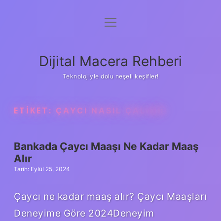
menüyü
Anasayfa
aç
Gizlilik Politikası
Dijital Macera Rehberi
Yasal Uyarı
Teknolojiyle dolu neşeli keşifler!
Hakkımızda
ETIKET:
ÇAYCI NASIL ÇALIŞIR
Bankada Çaycı Maaşı Ne Kadar Maaş
Alır
Tarih: Eylül 25, 2024
Çaycı ne kadar maaş alır? Çaycı Maaşları
Deneyime Göre 2024Deneyim