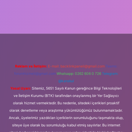
ş
Reklam ve İletişim:
E-mail:
backlinkpaneli@gmail.com
Teams:
forumhizmeti@gmail.com
Whatsapp: 0262 606 0 726
Telegram:
@karabul
Yasal Uyarı:
Sitemiz, 5651 Sayılı Kanun gereğince Bilgi Teknolojileri
ve İletişim Kurumu (BTK) tarafından onaylanmış bir Yer Sağlayıcı
olarak hizmet vermektedir. Bu nedenle, sitedeki içerikleri proaktif
olarak denetleme veya araştırma yükümlülüğümüz bulunmamaktadır.
Ancak, üyelerimiz yazdıkları içeriklerin sorumluluğunu taşımakta olup,
siteye üye olarak bu sorumluluğu kabul etmiş sayılırlar. Bu internet