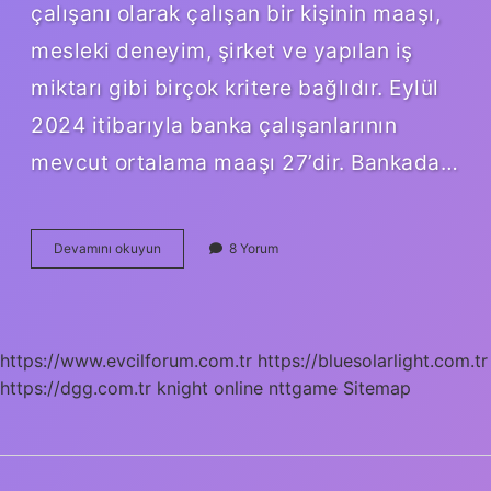
çalışanı olarak çalışan bir kişinin maaşı,
mesleki deneyim, şirket ve yapılan iş
miktarı gibi birçok kritere bağlıdır. Eylül
2024 itibarıyla banka çalışanlarının
mevcut ortalama maaşı 27’dir. Bankada…
Bankada
Devamını okuyun
8 Yorum
Çaycı
Maaşı
Ne
Kadar
Maaş
https://www.evcilforum.com.tr
https://bluesolarlight.com.tr
Alır
https://dgg.com.tr
knight online
nttgame
Sitemap