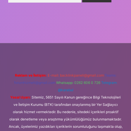
ş
Reklam ve İletişim:
E-mail:
backlinkpaneli@gmail.com
Teams:
forumhizmeti@gmail.com
Whatsapp: 0262 606 0 726
Telegram:
@karabul
Yasal Uyarı:
Sitemiz, 5651 Sayılı Kanun gereğince Bilgi Teknolojileri
ve İletişim Kurumu (BTK) tarafından onaylanmış bir Yer Sağlayıcı
olarak hizmet vermektedir. Bu nedenle, sitedeki içerikleri proaktif
olarak denetleme veya araştırma yükümlülüğümüz bulunmamaktadır.
Ancak, üyelerimiz yazdıkları içeriklerin sorumluluğunu taşımakta olup,