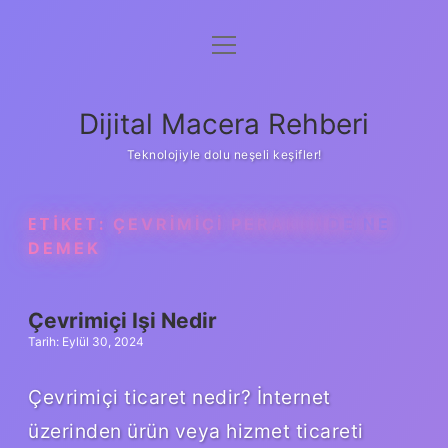
menüyü
Anasayfa
aç
Gizlilik Politikası
Dijital Macera Rehberi
Yasal Uyarı
Teknolojiyle dolu neşeli keşifler!
Hakkımızda
ETIKET:
ÇEVRIMIÇI PERAKENDE NE
DEMEK
Çevrimiçi Işi Nedir
Tarih: Eylül 30, 2024
Çevrimiçi ticaret nedir? İnternet
üzerinden ürün veya hizmet ticareti