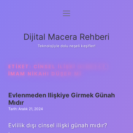
menüyü
Anasayfa
aç
Gizlilik Politikası
Dijital Macera Rehberi
Yasal Uyarı
Teknolojiyle dolu neşeli keşifler!
Hakkımızda
ETIKET:
CINSEL ILIŞKI OLMAZSA
IMAM NIKAHI DÜŞER MI
Evlenmeden Ilişkiye Girmek Günah
Mıdır
Tarih: Aralık 21, 2024
Evlilik dışı cinsel ilişki günah mıdır?