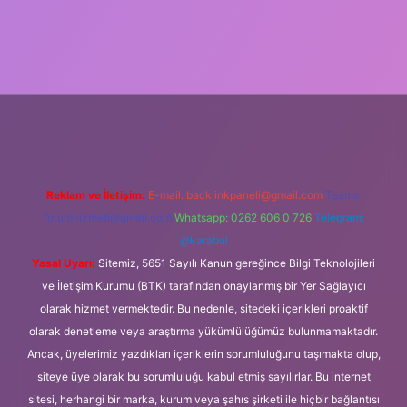
ş
Reklam ve İletişim:
E-mail:
backlinkpaneli@gmail.com
Teams:
forumhizmeti@gmail.com
Whatsapp: 0262 606 0 726
Telegram:
@karabul
Yasal Uyarı:
Sitemiz, 5651 Sayılı Kanun gereğince Bilgi Teknolojileri
ve İletişim Kurumu (BTK) tarafından onaylanmış bir Yer Sağlayıcı
olarak hizmet vermektedir. Bu nedenle, sitedeki içerikleri proaktif
olarak denetleme veya araştırma yükümlülüğümüz bulunmamaktadır.
Ancak, üyelerimiz yazdıkları içeriklerin sorumluluğunu taşımakta olup,
siteye üye olarak bu sorumluluğu kabul etmiş sayılırlar. Bu internet
sitesi, herhangi bir marka, kurum veya şahıs şirketi ile hiçbir bağlantısı