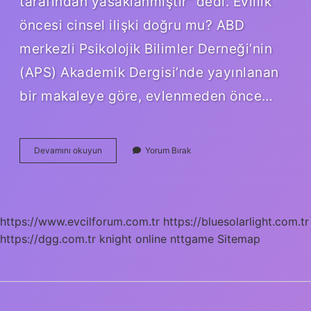
tarafından yasaklanmıştır” dedi. Evlilik
öncesi cinsel ilişki doğru mu? ABD
merkezli Psikolojik Bilimler Derneği’nin
(APS) Akademik Dergisi’nde yayınlanan
bir makaleye göre, evlenmeden önce…
Evlenmeden
Devamını okuyun
Yorum Bırak
Ilişkiye
Girmek
Günah
Mıdır
https://www.evcilforum.com.tr
https://bluesolarlight.com.tr
https://dgg.com.tr
knight online
nttgame
Sitemap