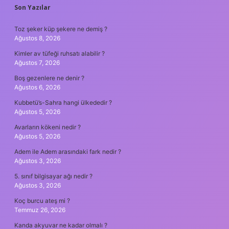
SIDEBAR
Son Yazılar
Toz şeker küp şekere ne demiş ?
Ağustos 8, 2026
Kimler av tüfeği ruhsatı alabilir ?
Ağustos 7, 2026
Boş gezenlere ne denir ?
Ağustos 6, 2026
Kubbetü’s-Sahra hangi ülkededir ?
Ağustos 5, 2026
Avarların kökeni nedir ?
Ağustos 5, 2026
Adem ile Adem arasındaki fark nedir ?
Ağustos 3, 2026
5. sınıf bilgisayar ağı nedir ?
Ağustos 3, 2026
Koç burcu ateş mi ?
Temmuz 26, 2026
Kanda akyuvar ne kadar olmalı ?