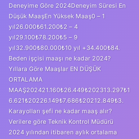
Deneyime Göre 2024Deneyim Süresi En
Düşük MaaşEn Yüksek Maaş0 – 1
yıl26.000₺61.200₺2 – 4
yıl29.100₺78.200₺5 – 9
yıl32.900₺80.000₺10 yıl +34.400₺84.
Beden işçisi maaşı ne kadar 2024?
Yıllara Göre Maaşlar EN DÜŞÜK
ORTALAMA
MAAŞ202421.160₺26.449₺202313.297₺1
6.621₺20226.149₺7.686₺20212.849₺3.
Karayolları şefi ne kadar maaş alır?
Verilere göre Teknik Kontrol Müdürü
2024 yılından itibaren aylık ortalama