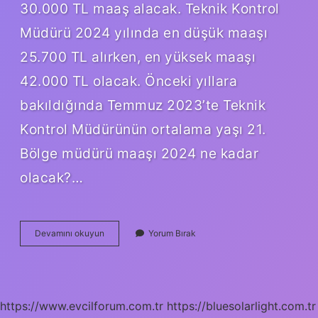
30.000 TL maaş alacak. Teknik Kontrol
Müdürü 2024 yılında en düşük maaşı
25.700 TL alırken, en yüksek maaşı
42.000 TL olacak. Önceki yıllara
bakıldığında Temmuz 2023’te Teknik
Kontrol Müdürünün ortalama yaşı 21.
Bölge müdürü maaşı 2024 ne kadar
olacak?…
Karayolları
Devamını okuyun
Yorum Bırak
Işçileri
Ne
Kadar
Maaş
Alıyor
https://www.evcilforum.com.tr
https://bluesolarlight.com.tr
2024