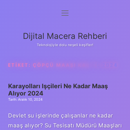
menüyü
Anasayfa
aç
Gizlilik Politikası
Dijital Macera Rehberi
Yasal Uyarı
Teknolojiyle dolu neşeli keşifler!
Hakkımızda
ETIKET:
ÇÖPÇÜ MAAŞI KAÇ TL 2024
Karayolları Işçileri Ne Kadar Maaş
Alıyor 2024
Tarih: Aralık 10, 2024
Devlet su işlerinde çalışanlar ne kadar
maaş alıyor? Su Tesisatı Müdürü Maaşları