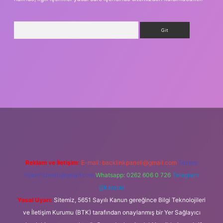
Arama
ş
Reklam ve İletişim:
E-mail:
backlinkpaneli@gmail.com
Teams:
forumhizmeti@gmail.com
Whatsapp: 0262 606 0 726
Telegram:
@karabul
Yasal Uyarı:
Sitemiz, 5651 Sayılı Kanun gereğince Bilgi Teknolojileri
ve İletişim Kurumu (BTK) tarafından onaylanmış bir Yer Sağlayıcı