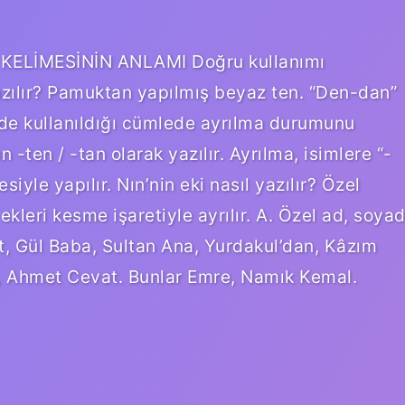
E KELİMESİNİN ANLAMI Doğru kullanımı
azılır? Pamuktan yapılmış beyaz ten. “Den-dan”
ede kullanıldığı cümlede ayrılma durumunu
n -ten / -tan olarak yazılır. Ayrılma, isimlere “-
siyle yapılır. Nın’nin eki nasıl yazılır? Özel
kleri kesme işaretiyle ayrılır. A. Özel ad, soya
t, Gül Baba, Sultan Ana, Yurdakul’dan, Kâzım
y, Ahmet Cevat. Bunlar Emre, Namık Kemal.