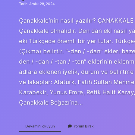
Tarih: Aralık 28, 2024
Çanakkale’nin nasıl yazılır? ÇANAKKAL
Çanakkale olmalıdır. Den dan eki nasıl y
eki Türkçede önemli bir yer tutar. Türkç
(Çıkma) belirtir. “-den / -dan” ekleri baze
den / -dan / -tan / -ten” eklerinin eklenme
adlara eklenen iyelik, durum ve belirtme e
ve lakaplar: Atatürk, Fatih Sultan Mehme
Karabekir, Yunus Emre, Refik Halit Kara
Çanakkale Boğazı’na…
Çanakkaleden
Devamını okuyun
Yorum Bırak
Nasıl