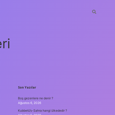
ri
SIDEBAR
Son Yazılar
vdcasino giriş
Boş gezenlere ne denir ?
Ağustos 6, 2026
Kubbetü’s-Sahra hangi ülkededir ?