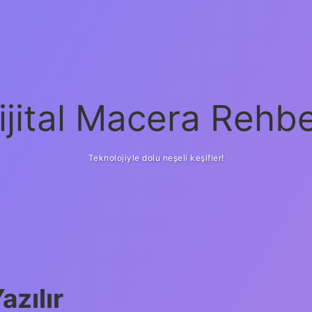
ijital Macera Rehbe
Teknolojiyle dolu neşeli keşifler!
zılır