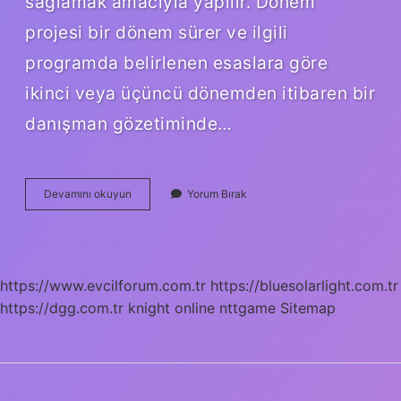
sağlamak amacıyla yapılır. Dönem
projesi bir dönem sürer ve ilgili
programda belirlenen esaslara göre
ikinci veya üçüncü dönemden itibaren bir
danışman gözetiminde…
Yüksek
Devamını okuyun
Yorum Bırak
Lisans
Dönem
Projesi
Kaç
Sayfa
https://www.evcilforum.com.tr
https://bluesolarlight.com.tr
Olmalı
https://dgg.com.tr
knight online
nttgame
Sitemap