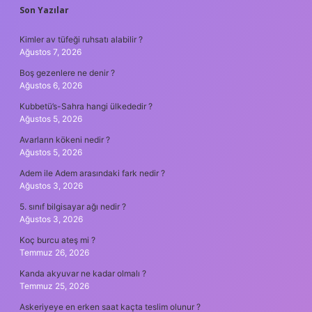
SIDEBAR
Son Yazılar
Kimler av tüfeği ruhsatı alabilir ?
Ağustos 7, 2026
Boş gezenlere ne denir ?
Ağustos 6, 2026
Kubbetü’s-Sahra hangi ülkededir ?
Ağustos 5, 2026
Avarların kökeni nedir ?
Ağustos 5, 2026
Adem ile Adem arasındaki fark nedir ?
Ağustos 3, 2026
5. sınıf bilgisayar ağı nedir ?
Ağustos 3, 2026
Koç burcu ateş mi ?
Temmuz 26, 2026
Kanda akyuvar ne kadar olmalı ?
Temmuz 25, 2026
Askeriyeye en erken saat kaçta teslim olunur ?