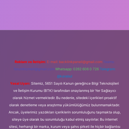
riş
Reklam ve İletişim:
E-mail:
backlinkpaneli@gmail.com
Teams:
forumhizmeti@gmail.com
Whatsapp: 0262 606 0 726
Telegram:
@karabul
Yasal Uyarı:
Sitemiz, 5651 Sayılı Kanun gereğince Bilgi Teknolojileri
ve İletişim Kurumu (BTK) tarafından onaylanmış bir Yer Sağlayıcı
olarak hizmet vermektedir. Bu nedenle, sitedeki içerikleri proaktif
olarak denetleme veya araştırma yükümlülüğümüz bulunmamaktadır.
Ancak, üyelerimiz yazdıkları içeriklerin sorumluluğunu taşımakta olup,
siteye üye olarak bu sorumluluğu kabul etmiş sayılırlar. Bu internet
sitesi, herhangi bir marka, kurum veya şahıs şirketi ile hiçbir bağlantısı