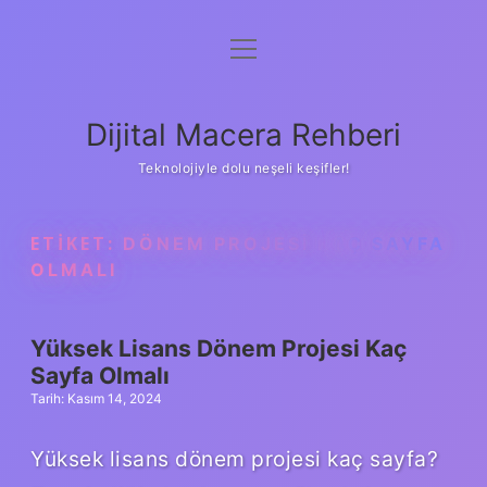
menüyü
Anasayfa
aç
Gizlilik Politikası
Dijital Macera Rehberi
Yasal Uyarı
Teknolojiyle dolu neşeli keşifler!
Hakkımızda
ETIKET:
DÖNEM PROJESI KAÇ SAYFA
OLMALI
Yüksek Lisans Dönem Projesi Kaç
Sayfa Olmalı
Tarih: Kasım 14, 2024
Yüksek lisans dönem projesi kaç sayfa?