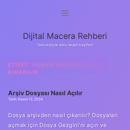
menüyü
Anasayfa
aç
Gizlilik Politikası
Dijital Macera Rehberi
Yasal Uyarı
Teknolojiyle dolu neşeli keşifler!
Hakkımızda
ETIKET:
DOSYA ARŞIVDEN NASIL
ÇIKARILIR
Arşiv Dosyası Nasıl Açılır
Tarih: Kasım 12, 2024
Dosya arşivden nasıl çıkarılır? Dosyaları
açmak için Dosya Gezgini’ni açın ve