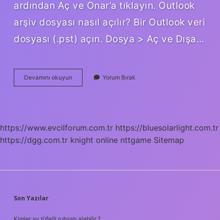
ardından Aç ve Onar’a tıklayın. Outlook
arşiv dosyası nasıl açılır? Bir Outlook veri
dosyası (.pst) açın. Dosya > Aç ve Dışa…
Arşiv
Devamını okuyun
Yorum Bırak
Dosyası
Nasıl
Açılır
https://www.evcilforum.com.tr
https://bluesolarlight.com.tr
https://dgg.com.tr
knight online
nttgame
Sitemap
SIDEBAR
Son Yazılar
Kimler av tüfeği ruhsatı alabilir ?