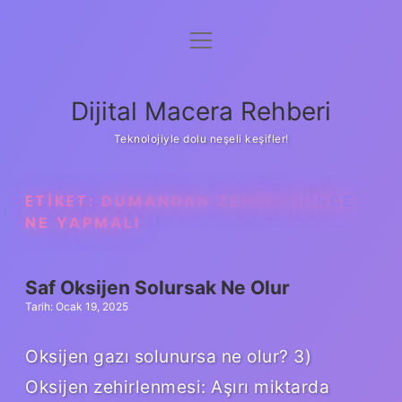
menüyü
Anasayfa
aç
Gizlilik Politikası
Dijital Macera Rehberi
Yasal Uyarı
Teknolojiyle dolu neşeli keşifler!
Hakkımızda
ETIKET:
DUMANDAN ZEHIRLENINCE
NE YAPMALI
Saf Oksijen Solursak Ne Olur
Tarih: Ocak 19, 2025
Oksijen gazı solunursa ne olur? 3)
Oksijen zehirlenmesi: Aşırı miktarda