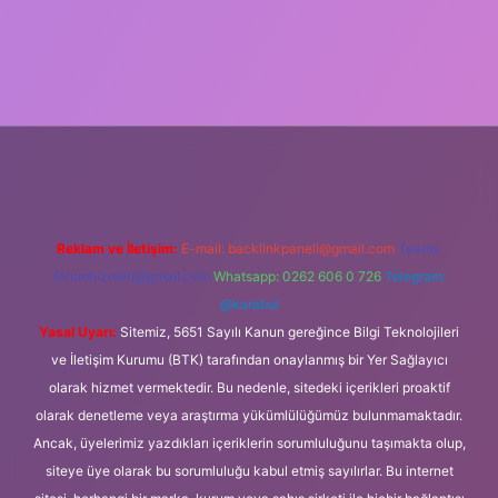
iş
Reklam ve İletişim:
E-mail:
backlinkpaneli@gmail.com
Teams:
forumhizmeti@gmail.com
Whatsapp: 0262 606 0 726
Telegram:
@karabul
Yasal Uyarı:
Sitemiz, 5651 Sayılı Kanun gereğince Bilgi Teknolojileri
ve İletişim Kurumu (BTK) tarafından onaylanmış bir Yer Sağlayıcı
olarak hizmet vermektedir. Bu nedenle, sitedeki içerikleri proaktif
olarak denetleme veya araştırma yükümlülüğümüz bulunmamaktadır.
Ancak, üyelerimiz yazdıkları içeriklerin sorumluluğunu taşımakta olup,
siteye üye olarak bu sorumluluğu kabul etmiş sayılırlar. Bu internet