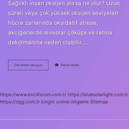
Sağlıklı insan oksijen alırsa ne olur? Uzun
süreli veya çok yüksek oksijen seviyeleri
hücre zarlarında oksidatif strese,
akciğerlerde alveolar çöküşe ve retina
dekolmanına neden olabilir.…
Saf
Devamını okuyun
Yorum Bırak
Oksijen
Solursak
Ne
Olur
https://www.evcilforum.com.tr
https://bluesolarlight.com.tr
https://dgg.com.tr
knight online
nttgame
Sitemap