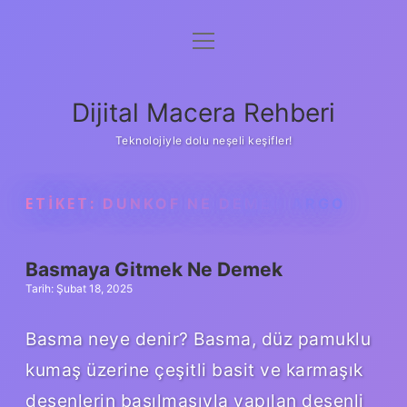
menüyü
Anasayfa
aç
Gizlilik Politikası
Dijital Macera Rehberi
Yasal Uyarı
Teknolojiyle dolu neşeli keşifler!
Hakkımızda
ETIKET:
DUNKOF NE DEMEK ARGO
Basmaya Gitmek Ne Demek
Tarih: Şubat 18, 2025
Basma neye denir? Basma, düz pamuklu
kumaş üzerine çeşitli basit ve karmaşık
desenlerin basılmasıyla yapılan desenli