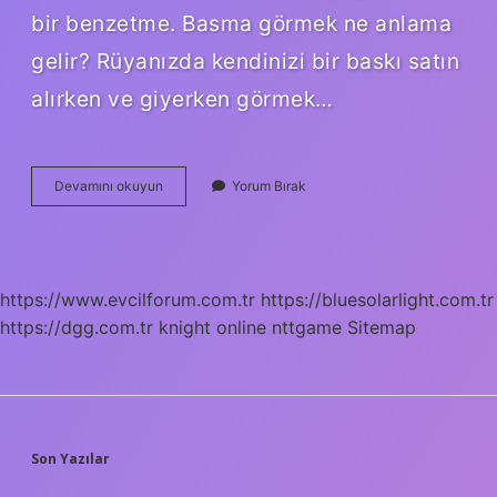
bir benzetme. Basma görmek ne anlama
gelir? Rüyanızda kendinizi bir baskı satın
alırken ve giyerken görmek…
Basmaya
Devamını okuyun
Yorum Bırak
Gitmek
Ne
Demek
https://www.evcilforum.com.tr
https://bluesolarlight.com.tr
https://dgg.com.tr
knight online
nttgame
Sitemap
SIDEBAR
Son Yazılar