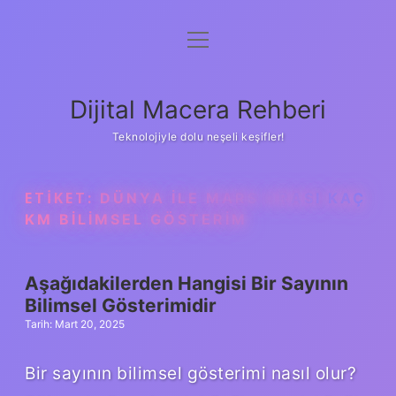
menüyü
Anasayfa
aç
Gizlilik Politikası
Dijital Macera Rehberi
Yasal Uyarı
Teknolojiyle dolu neşeli keşifler!
Hakkımızda
ETIKET:
DÜNYA ILE MARS ARASI KAÇ
KM BILIMSEL GÖSTERIM
Aşağıdakilerden Hangisi Bir Sayının
Bilimsel Gösterimidir
Tarih: Mart 20, 2025
Bir sayının bilimsel gösterimi nasıl olur?