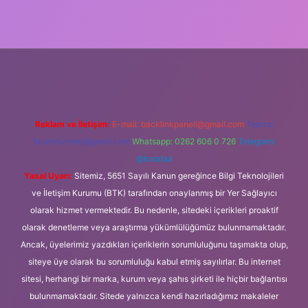
ş
Reklam ve İletişim:
E-mail:
backlinkpaneli@gmail.com
Teams:
forumhizmeti@gmail.com
Whatsapp: 0262 606 0 726
Telegram:
@karabul
Yasal Uyarı:
Sitemiz, 5651 Sayılı Kanun gereğince Bilgi Teknolojileri
ve İletişim Kurumu (BTK) tarafından onaylanmış bir Yer Sağlayıcı
olarak hizmet vermektedir. Bu nedenle, sitedeki içerikleri proaktif
olarak denetleme veya araştırma yükümlülüğümüz bulunmamaktadır.
Ancak, üyelerimiz yazdıkları içeriklerin sorumluluğunu taşımakta olup,
siteye üye olarak bu sorumluluğu kabul etmiş sayılırlar. Bu internet
sitesi, herhangi bir marka, kurum veya şahıs şirketi ile hiçbir bağlantısı
bulunmamaktadır. Sitede yalnızca kendi hazırladığımız makaleler