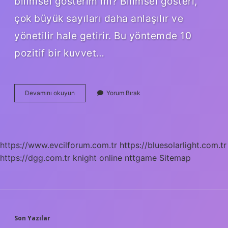
bilimsel gösterim mi? Bilimsel gösteri,
çok büyük sayıları daha anlaşılır ve
yönetilir hale getirir. Bu yöntemde 10
pozitif bir kuvvet…
Aşağıdakilerden
Devamını okuyun
Yorum Bırak
Hangisi
Bir
Sayının
Bilimsel
Gösterimidir
https://www.evcilforum.com.tr
https://bluesolarlight.com.tr
https://dgg.com.tr
knight online
nttgame
Sitemap
SIDEBAR
Son Yazılar