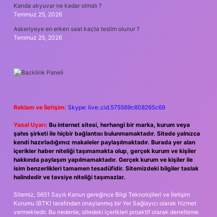
Kanda akyuvar ne kadar olmalı ?
Temmuz 25, 2026
Askeriyeye en erken saat kaçta teslim olunur ?
Temmuz 25, 2026
Reklam ve İletişim:
Skype: live:.cid.575569c608265c69
Yasal Uyarı:
Bu internet sitesi, herhangi bir marka, kurum veya
şahıs şirketi ile hiçbir bağlantısı bulunmamaktadır. Sitede yalnızca
kendi hazırladığımız makaleler paylaşılmaktadır. Burada yer alan
içerikler haber niteliği taşımamakta olup, gerçek kurum ve kişiler
hakkında paylaşım yapılmamaktadır. Gerçek kurum ve kişiler ile
isim benzerlikleri tamamen tesadüfidir. Sitemizdeki bilgiler taslak
halindedir ve tavsiye niteliği taşımazlar.
Sitemiz, 5651 Sayılı Kanun gereğince Bilgi Teknolojileri ve İletişim
Kurumu (BTK) tarafından onaylanmış bir Yer Sağlayıcı olarak hizmet
vermektedir. Bu nedenle, sitedeki içerikleri proaktif olarak denetleme