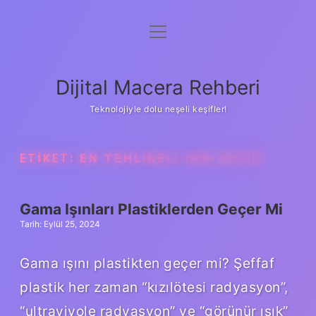
menüyü
Anasayfa
aç
Gizlilik Politikası
Dijital Macera Rehberi
Yasal Uyarı
Teknolojiyle dolu neşeli keşifler!
Hakkımızda
ETIKET:
EN TEHLIKELI IŞIN NEDIR
Gama Işınları Plastiklerden Geçer Mi
Tarih: Eylül 25, 2024
Gama ışını plastikten geçer mi? Şeffaf
plastik her zaman “kızılötesi radyasyon”,
“ultraviyole radyasyon” ve “görünür ışık”