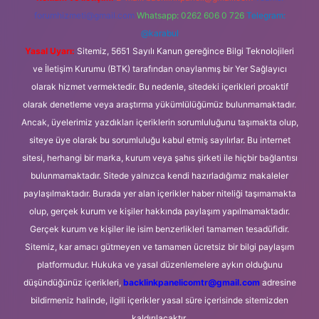
forumhizmeti@gmail.com
Whatsapp: 0262 606 0 726
Telegram:
@karabul
Yasal Uyarı:
Sitemiz, 5651 Sayılı Kanun gereğince Bilgi Teknolojileri
ve İletişim Kurumu (BTK) tarafından onaylanmış bir Yer Sağlayıcı
olarak hizmet vermektedir. Bu nedenle, sitedeki içerikleri proaktif
olarak denetleme veya araştırma yükümlülüğümüz bulunmamaktadır.
Ancak, üyelerimiz yazdıkları içeriklerin sorumluluğunu taşımakta olup,
siteye üye olarak bu sorumluluğu kabul etmiş sayılırlar. Bu internet
sitesi, herhangi bir marka, kurum veya şahıs şirketi ile hiçbir bağlantısı
bulunmamaktadır. Sitede yalnızca kendi hazırladığımız makaleler
paylaşılmaktadır. Burada yer alan içerikler haber niteliği taşımamakta
olup, gerçek kurum ve kişiler hakkında paylaşım yapılmamaktadır.
Gerçek kurum ve kişiler ile isim benzerlikleri tamamen tesadüfidir.
Sitemiz, kar amacı gütmeyen ve tamamen ücretsiz bir bilgi paylaşım
platformudur. Hukuka ve yasal düzenlemelere aykırı olduğunu
düşündüğünüz içerikleri,
backlinkpanelicomtr@gmail.com
adresine
bildirmeniz halinde, ilgili içerikler yasal süre içerisinde sitemizden
kaldırılacaktır.