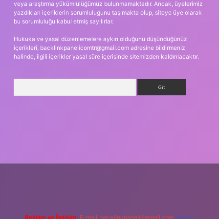
veya araştırma yükümlülüğümüz bulunmamaktadır. Ancak, üyelerimiz
yazdıkları içeriklerin sorumluluğunu taşımakta olup, siteye üye olarak
bu sorumluluğu kabul etmiş sayılırlar.
Hukuka ve yasal düzenlemelere aykırı olduğunu düşündüğünüz
içerikleri,
backlinkpanelicomtr@gmail.com
adresine bildirmeniz
halinde, ilgili içerikler yasal süre içerisinde sitemizden kaldırılacaktır.
Arama
asino giriş
Reklam ve İletişim:
E-mail:
backlinkpaneli@gmail.com
Teams: