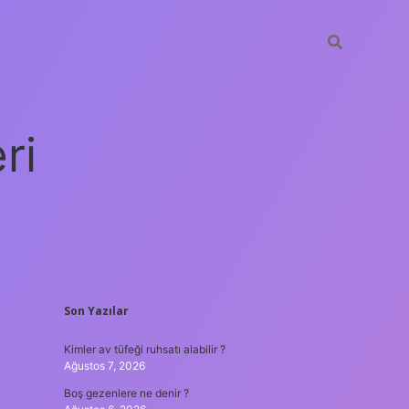
ri
SIDEBAR
Son Yazılar
vdcasino g
Kimler av tüfeği ruhsatı alabilir ?
Ağustos 7, 2026
Boş gezenlere ne denir ?