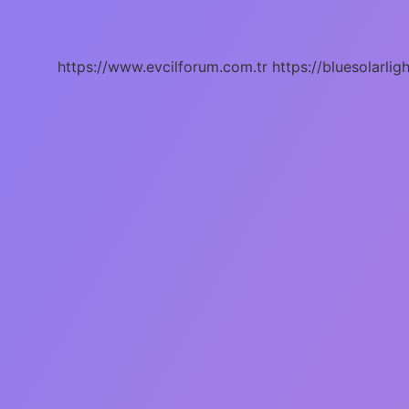
Kaç
Aylıkken
Besiye
Alınır
https://www.evcilforum.com.tr
https://bluesolarlig