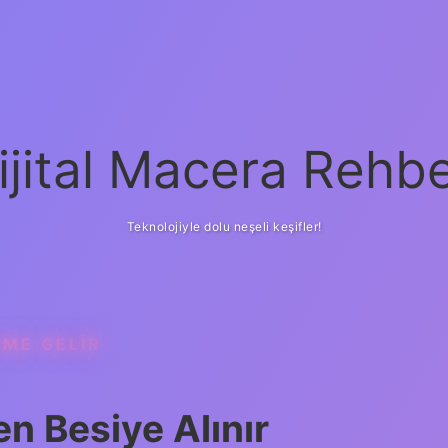
ijital Macera Rehbe
Teknolojiyle dolu neşeli keşifler!
IME GELIR
n Besiye Alınır