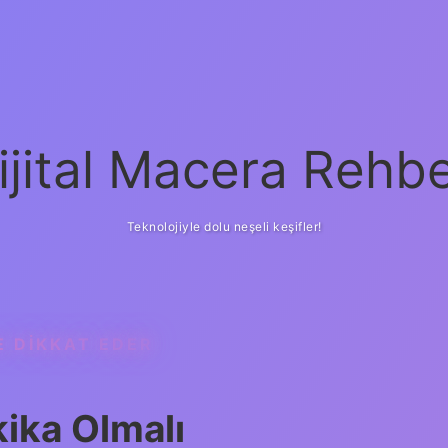
ijital Macera Rehbe
Teknolojiyle dolu neşeli keşifler!
E DIKKAT EDER
akika Olmalı