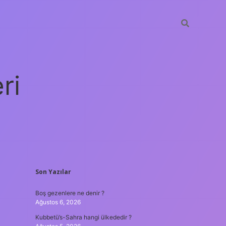
ri
SIDEBAR
Son Yazılar
vdcasino giriş
Boş gezenlere ne denir ?
Ağustos 6, 2026
Kubbetü’s-Sahra hangi ülkededir ?