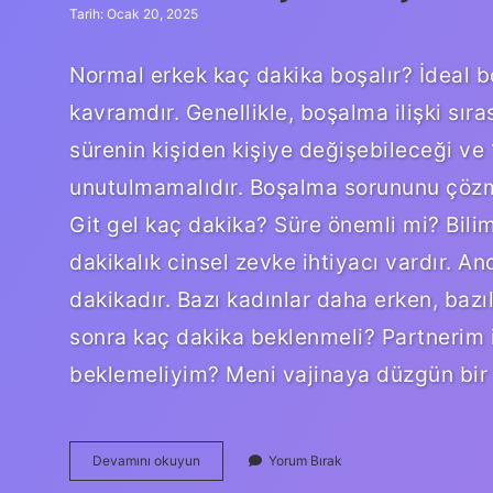
Tarih: Ocak 20, 2025
Normal erkek kaç dakika boşalır? İdeal b
kavramdır. Genellikle, boşalma ilişki sır
sürenin kişiden kişiye değişebileceği ve 
unutulmamalıdır. Boşalma sorununu çözmek
Git gel kaç dakika? Süre önemli mi? Bili
dakikalık cinsel zevke ihtiyacı vardır. A
dakikadır. Bazı kadınlar daha erken, bazı
sonra kaç dakika beklenmeli? Partnerim 
beklemeliyim? Meni vajinaya düzgün bir 
Ideal
Devamını okuyun
Yorum Bırak
Bir