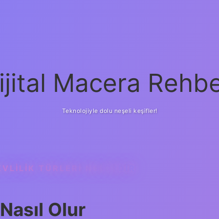
ijital Macera Rehbe
Teknolojiyle dolu neşeli keşifler!
VLILIK TÜRLERI NELERDIR
 Nasıl Olur