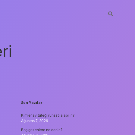
ri
SIDEBAR
Son Yazılar
vdcasino 
Kimler av tüfeği ruhsatı alabilir ?
Ağustos 7, 2026
Boş gezenlere ne denir ?