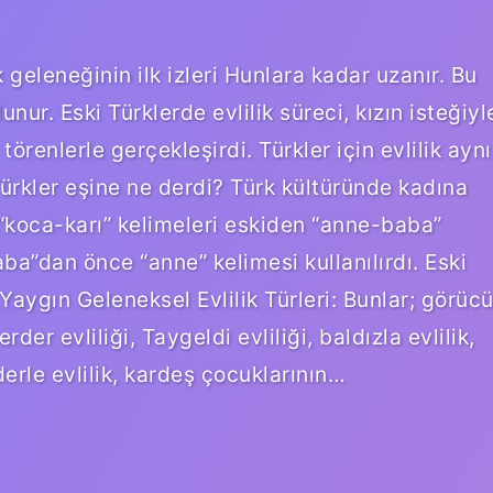
ik geleneğinin ilk izleri Hunlara kadar uzanır. Bu
nur. Eski Türklerde evlilik süreci, kızın isteğiyl
örenlerle gerçekleşirdi. Türkler için evlilik aynı
 Türkler eşine ne derdi? Türk kültüründe kadına
“koca-karı” kelimeleri eskiden “anne-baba”
ba”dan önce “anne” kelimesi kullanılırdı. Eski
? Yaygın Geleneksel Evlilik Türleri: Bunlar; görüc
Berder evliliği, Taygeldi evliliği, baldızla evlilik,
aderle evlilik, kardeş çocuklarının…