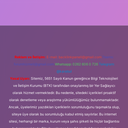
iş
Reklam ve İletişim:
E-mail:
backlinkpaneli@gmail.com
Teams:
forumhizmeti@gmail.com
Whatsapp: 0262 606 0 726
Telegram:
@karabul
Yasal Uyarı:
Sitemiz, 5651 Sayılı Kanun gereğince Bilgi Teknolojileri
ve İletişim Kurumu (BTK) tarafından onaylanmış bir Yer Sağlayıcı
olarak hizmet vermektedir. Bu nedenle, sitedeki içerikleri proaktif
olarak denetleme veya araştırma yükümlülüğümüz bulunmamaktadır.
Ancak, üyelerimiz yazdıkları içeriklerin sorumluluğunu taşımakta olup,
siteye üye olarak bu sorumluluğu kabul etmiş sayılırlar. Bu internet
sitesi, herhangi bir marka, kurum veya şahıs şirketi ile hiçbir bağlantısı