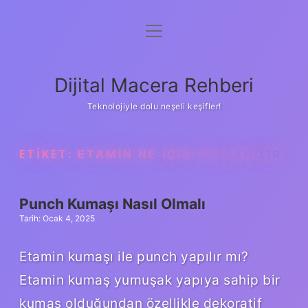
menüyü
Anasayfa
aç
Gizlilik Politikası
Dijital Macera Rehberi
Yasal Uyarı
Teknolojiyle dolu neşeli keşifler!
Hakkımızda
ETIKET:
ETAMIN NE IÇIN KULLANILIR
Punch Kumaşı Nasıl Olmalı
Tarih: Ocak 4, 2025
Etamin kumaşı ile punch yapılır mı?
Etamin kumaş yumuşak yapıya sahip bir
kumaş olduğundan özellikle dekoratif