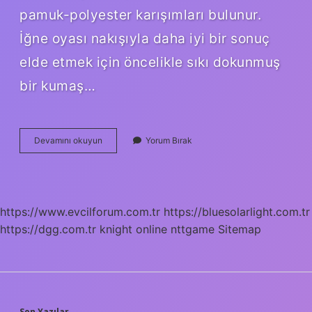
pamuk-polyester karışımları bulunur.
İğne oyası nakışıyla daha iyi bir sonuç
elde etmek için öncelikle sıkı dokunmuş
bir kumaş…
Punch
Devamını okuyun
Yorum Bırak
Kumaşı
Nasıl
Olmalı
https://www.evcilforum.com.tr
https://bluesolarlight.com.tr
https://dgg.com.tr
knight online
nttgame
Sitemap
Son Yazılar