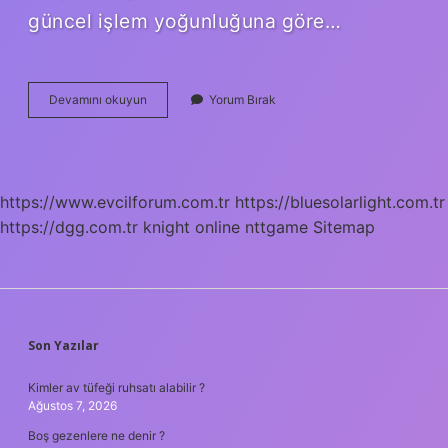
güncel işlem yoğunluğuna göre…
Eft
Devamını okuyun
Yorum Bırak
Saat
Kaçta
Bitiyor
https://www.evcilforum.com.tr
https://bluesolarlight.com.tr
https://dgg.com.tr
knight online
nttgame
Sitemap
SIDEBAR
Son Yazılar
Kimler av tüfeği ruhsatı alabilir ?
Ağustos 7, 2026
Boş gezenlere ne denir ?