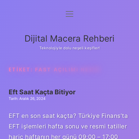
menüyü
Anasayfa
aç
Gizlilik Politikası
Dijital Macera Rehberi
Yasal Uyarı
Teknolojiyle dolu neşeli keşifler!
Hakkımızda
ETIKET:
FAST AÇILIMI NEDIR
Eft Saat Kaçta Bitiyor
Tarih: Aralık 26, 2024
EFT en son saat kaçta? Türkiye Finans’ta
EFT işlemleri hafta sonu ve resmi tatiller
hariç haftanın her günü 09:00 – 17:00