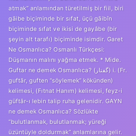
atmak” anlamından türetilmiş bir fiil, biri
gāibe biçiminde bir sıfat, üçü gāibîn
biçiminde sıfat ve ikisi de gayâbe (bir
şeyin alt tarafı) biçiminde isimdir. Garet
Ne Osmanlıca? Osmanlı Türkçesi:
Düşmanın malını yağma etmek. * Mide.
Guftar ne demek Osmanlıca? (ﮔﻔﺘﺎﺭ) i. (Fr.
guftār, guften “söylemek” kökünden)
kelimesi, (Fıtnat Hanım) kelimesi, feyz-i
güftâr-ı lebin talip ruha gelenidir. GAYN
ne demek Osmanlıca? Sözlükte
“bulutlanmak, bulutlanmak; yüreği
üzüntüyle doldurmak” anlamlarına gelir.