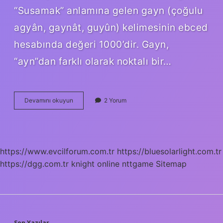
“Susamak” anlamına gelen gayn (çoğulu
agyân, gaynât, guyûn) kelimesinin ebced
hesabında değeri 1000’dir. Gayn,
“ayn”dan farklı olarak noktalı bir…
Garaib
Devamını okuyun
2 Yorum
Ne
Demek
Osmanlıca
https://www.evcilforum.com.tr
https://bluesolarlight.com.tr
https://dgg.com.tr
knight online
nttgame
Sitemap
Son Yazılar