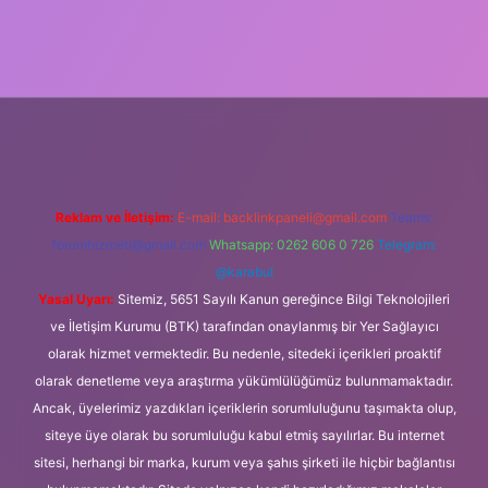
ş
Reklam ve İletişim:
E-mail:
backlinkpaneli@gmail.com
Teams:
forumhizmeti@gmail.com
Whatsapp: 0262 606 0 726
Telegram:
@karabul
Yasal Uyarı:
Sitemiz, 5651 Sayılı Kanun gereğince Bilgi Teknolojileri
ve İletişim Kurumu (BTK) tarafından onaylanmış bir Yer Sağlayıcı
olarak hizmet vermektedir. Bu nedenle, sitedeki içerikleri proaktif
olarak denetleme veya araştırma yükümlülüğümüz bulunmamaktadır.
Ancak, üyelerimiz yazdıkları içeriklerin sorumluluğunu taşımakta olup,
siteye üye olarak bu sorumluluğu kabul etmiş sayılırlar. Bu internet
sitesi, herhangi bir marka, kurum veya şahıs şirketi ile hiçbir bağlantısı