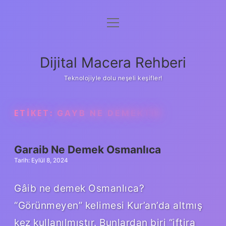
menüyü
Anasayfa
aç
Gizlilik Politikası
Dijital Macera Rehberi
Yasal Uyarı
Teknolojiyle dolu neşeli keşifler!
Hakkımızda
ETIKET:
GAYB NE DEMEKTIR
Garaib Ne Demek Osmanlıca
Tarih: Eylül 8, 2024
Gâib ne demek Osmanlıca?
“Görünmeyen” kelimesi Kur’an’da altmış
kez kullanılmıştır. Bunlardan biri “iftira