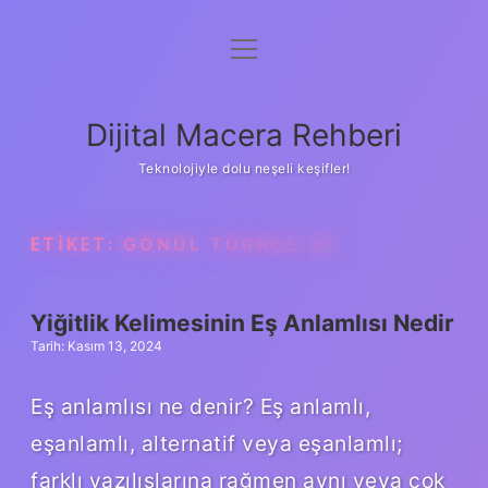
menüyü
Anasayfa
aç
Gizlilik Politikası
Dijital Macera Rehberi
Yasal Uyarı
Teknolojiyle dolu neşeli keşifler!
Hakkımızda
ETIKET:
GÖNÜL TÜRKÇE MI
Yiğitlik Kelimesinin Eş Anlamlısı Nedir
Tarih: Kasım 13, 2024
Eş anlamlısı ne denir? Eş anlamlı,
eşanlamlı, alternatif veya eşanlamlı;
farklı yazılışlarına rağmen aynı veya çok