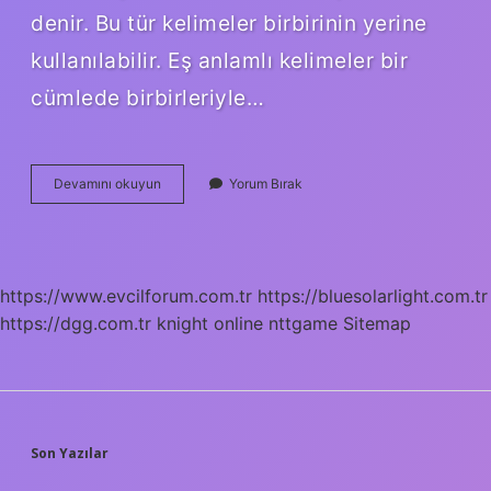
denir. Bu tür kelimeler birbirinin yerine
kullanılabilir. Eş anlamlı kelimeler bir
cümlede birbirleriyle…
Yiğitlik
Devamını okuyun
Yorum Bırak
Kelimesinin
Eş
Anlamlısı
Nedir
https://www.evcilforum.com.tr
https://bluesolarlight.com.tr
https://dgg.com.tr
knight online
nttgame
Sitemap
SIDEBAR
Son Yazılar