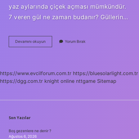
yaz aylarında çiçek açması mümkündür.
7 veren gül ne zaman budanır? Güllerin…
Şubat
Devamını okuyun
Yorum Bırak
Ayında
Gül
Budanır
Mı
https://www.evcilforum.com.tr
https://bluesolarlight.com.tr
https://dgg.com.tr
knight online
nttgame
Sitemap
SIDEBAR
Son Yazılar
Boş gezenlere ne denir ?
Ağustos 6, 2026