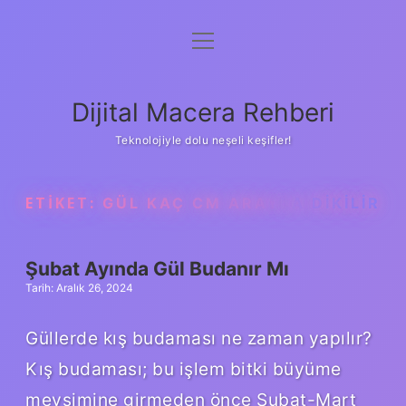
menüyü
Anasayfa
aç
Gizlilik Politikası
Dijital Macera Rehberi
Yasal Uyarı
Teknolojiyle dolu neşeli keşifler!
Hakkımızda
ETIKET:
GÜL KAÇ CM ARAYLA DIKILIR
Şubat Ayında Gül Budanır Mı
Tarih: Aralık 26, 2024
Güllerde kış budaması ne zaman yapılır?
Kış budaması; bu işlem bitki büyüme
mevsimine girmeden önce Şubat-Mart