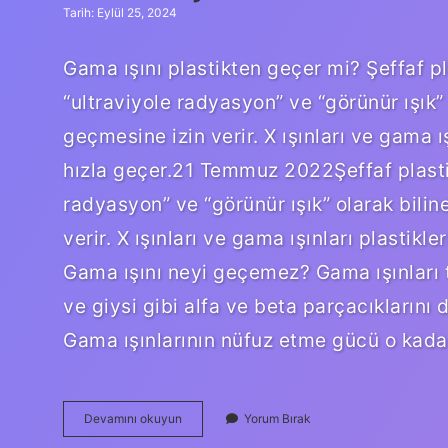
Tarih: Eylül 25, 2024
Gama ışını plastikten geçer mi? Şeffaf pl
“ultraviyole radyasyon” ve “görünür ışık
geçmesine izin verir. X ışınları ve gama ı
hızla geçer.21 Temmuz 2022Şeffaf plastik
radyasyon” ve “görünür ışık” olarak bil
verir. X ışınları ve gama ışınları plastikl
Gama ışını neyi geçemez? Gama ışınları t
ve giysi gibi alfa ve beta parçacıklarını 
Gama ışınlarının nüfuz etme gücü o kada
Gama
Devamını okuyun
Yorum Bırak
Işınları