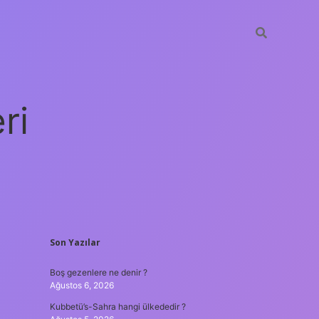
ri
SIDEBAR
Son Yazılar
vdcasino
Boş gezenlere ne denir ?
Ağustos 6, 2026
Kubbetü’s-Sahra hangi ülkededir ?