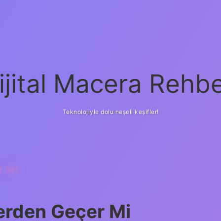
ijital Macera Rehbe
Teknolojiyle dolu neşeli keşifler!
R MI
lerden Geçer Mi