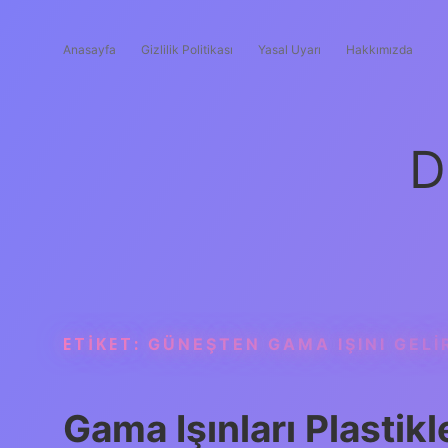
Anasayfa
Gizlilik Politikası
Yasal Uyarı
Hakkımızda
D
ETIKET:
GÜNEŞTEN GAMA IŞINI GELI
Gama Işınları Plastik