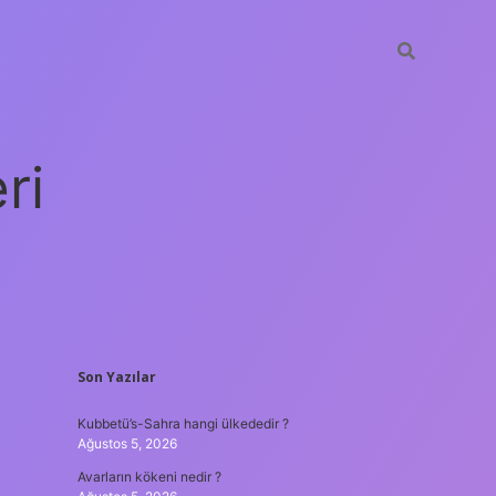
ri
SIDEBAR
Son Yazılar
vdcasino
Kubbetü’s-Sahra hangi ülkededir ?
Ağustos 5, 2026
Avarların kökeni nedir ?