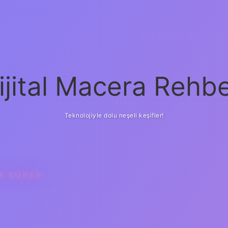
ijital Macera Rehbe
Teknolojiyle dolu neşeli keşifler!
R SÜRER