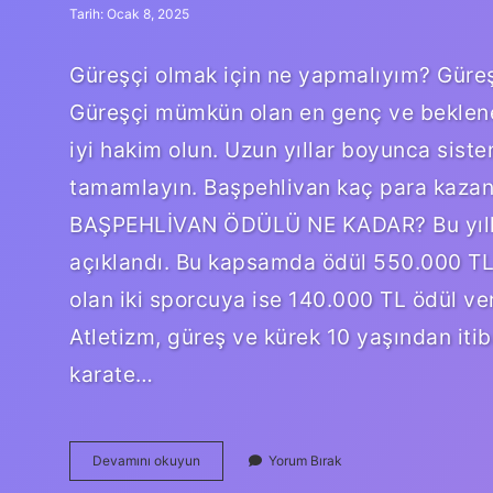
Tarih: Ocak 8, 2025
Güreşçi olmak için ne yapmalıyım? Güreşe
Güreşçi mümkün olan en genç ve beklenen
iyi hakim olun. Uzun yıllar boyunca sist
tamamlayın. Başpehlivan kaç para kaz
BAŞPEHLİVAN ÖDÜLÜ NE KADAR? Bu yılki 
açıklandı. Bu kapsamda ödül 550.000 TL 
olan iki sporcuya ise 140.000 TL ödül ve
Atletizm, güreş ve kürek 10 yaşından itib
karate…
Pehlivan
Devamını okuyun
Yorum Bırak
Nasıl